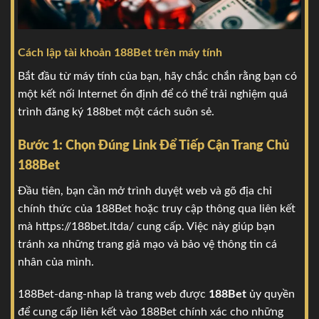
Cách lập tài khoản 188Bet trên máy tính
Bắt đầu từ máy tính của bạn, hãy chắc chắn rằng bạn có
một kết nối Internet ổn định để có thể trải nghiệm quá
trình đăng ký 188bet một cách suôn sẻ.
Bước 1: Chọn Đúng Link Để Tiếp Cận Trang Chủ
188Bet
Đầu tiên, bạn cần mở trình duyệt web và gõ địa chỉ
chính thức của 188Bet hoặc truy cập thông qua liên kết
mà https://188bet.ltda/ cung cấp. Việc này giúp bạn
tránh xa những trang giả mạo và bảo vệ thông tin cá
nhân của mình.
188Bet-dang-nhap là trang web được
188Bet
ủy quyền
để cung cấp liên kết vào 188Bet chính xác cho những