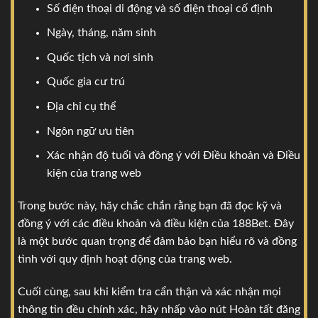
Số điện thoại di động và số điện thoại cố định
Ngày, tháng, năm sinh
Quốc tịch và nơi sinh
Quốc gia cư trú
Địa chỉ cụ thể
Ngôn ngữ ưu tiên
Xác nhận độ tuổi và đồng ý với Điều khoản và Điều
kiện của trang web
Trong bước này, hãy chắc chắn rằng bạn đã đọc kỹ và
đồng ý với các điều khoản và điều kiện của 188Bet. Đây
là một bước quan trọng để đảm bảo bạn hiểu rõ và đồng
tình với quy định hoạt động của trang web.
Cuối cùng, sau khi kiểm tra cẩn thận và xác nhận mọi
thông tin đều chính xác, hãy nhấp vào nút Hoàn tất đăng