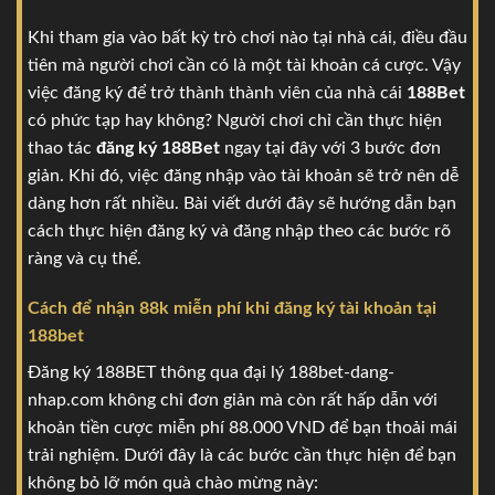
Khi tham gia vào bất kỳ trò chơi nào tại nhà cái, điều đầu
tiên mà người chơi cần có là một tài khoản cá cược. Vậy
việc đăng ký để trở thành thành viên của nhà cái
188Bet
có phức tạp hay không? Người chơi chỉ cần thực hiện
thao tác
đăng ký 188Bet
ngay tại đây với 3 bước đơn
giản. Khi đó, việc đăng nhập vào tài khoản sẽ trở nên dễ
dàng hơn rất nhiều. Bài viết dưới đây sẽ hướng dẫn bạn
cách thực hiện đăng ký và đăng nhập theo các bước rõ
ràng và cụ thể.
Cách để nhận 88k miễn phí khi đăng ký tài khoản tại
188bet
Đăng ký 188BET thông qua đại lý 188bet-dang-
nhap.com không chỉ đơn giản mà còn rất hấp dẫn với
khoản tiền cược miễn phí 88.000 VND để bạn thoải mái
trải nghiệm. Dưới đây là các bước cần thực hiện để bạn
không bỏ lỡ món quà chào mừng này: