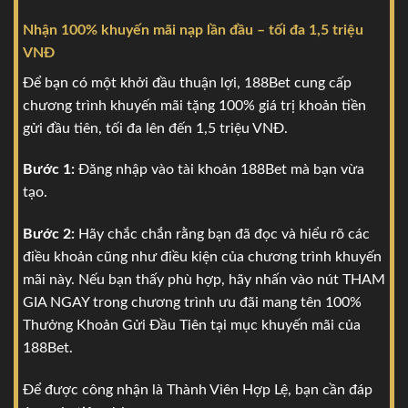
Nhận 100% khuyến mãi nạp lần đầu – tối đa 1,5 triệu
VNĐ
Để bạn có một khởi đầu thuận lợi, 188Bet cung cấp
chương trình khuyến mãi tặng 100% giá trị khoản tiền
gửi đầu tiên, tối đa lên đến 1,5 triệu VNĐ.
Bước 1:
Đăng nhập vào tài khoản 188Bet mà bạn vừa
tạo.
Bước 2:
Hãy chắc chắn rằng bạn đã đọc và hiểu rõ các
điều khoản cũng như điều kiện của chương trình khuyến
mãi này. Nếu bạn thấy phù hợp, hãy nhấn vào nút THAM
GIA NGAY trong chương trình ưu đãi mang tên 100%
Thưởng Khoản Gửi Đầu Tiên tại mục khuyến mãi của
188Bet.
Để được công nhận là Thành Viên Hợp Lệ, bạn cần đáp