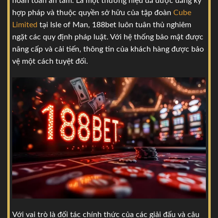
hoàn toàn an tâm. Là một thương hiệu đã được đăng ký
hợp pháp và thuộc quyền sở hữu của tập đoàn
Cube
Limited
tại Isle of Man, 188bet luôn tuân thủ nghiêm
ngặt các quy định pháp luật. Với hệ thống bảo mật được
nâng cấp và cải tiến, thông tin của khách hàng được bảo
vệ một cách tuyệt đối.
Với vai trò là đối tác chính thức của các giải đấu và câu