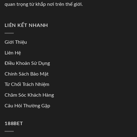
quan trọng từ khắp nơi trên thế giới.
LIÊN KẾT NHANH
Giới Thiệu
Liên Hệ
Điều Khoản Sử Dụng
Chính Sách Bảo Mật
Từ Chối Trách Nhiệm
Chăm Sóc Khách Hàng
Câu Hỏi Thường Gặp
188BET