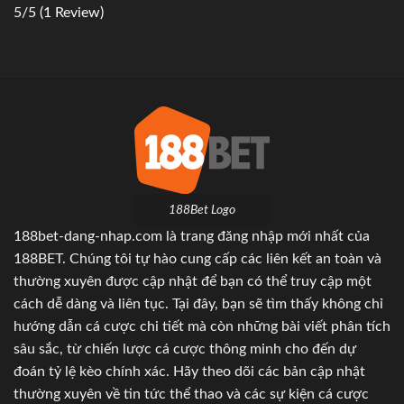
5/5
(1 Review)
188Bet Logo
188bet-dang-nhap.com là trang đăng nhập mới nhất của
188BET. Chúng tôi tự hào cung cấp các liên kết an toàn và
thường xuyên được cập nhật để bạn có thể truy cập một
cách dễ dàng và liên tục. Tại đây, bạn sẽ tìm thấy không chỉ
hướng dẫn cá cược chi tiết mà còn những bài viết phân tích
sâu sắc, từ chiến lược cá cược thông minh cho đến dự
đoán tỷ lệ kèo chính xác. Hãy theo dõi các bản cập nhật
thường xuyên về tin tức thể thao và các sự kiện cá cược