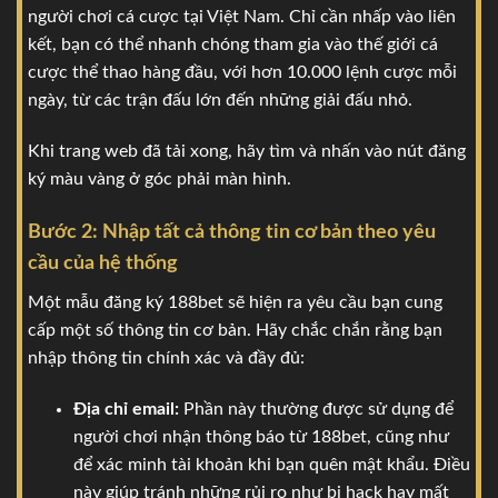
người chơi cá cược tại Việt Nam. Chỉ cần nhấp vào liên
kết, bạn có thể nhanh chóng tham gia vào thế giới cá
cược thể thao hàng đầu, với hơn 10.000 lệnh cược mỗi
ngày, từ các trận đấu lớn đến những giải đấu nhỏ.
Khi trang web đã tải xong, hãy tìm và nhấn vào nút đăng
ký màu vàng ở góc phải màn hình.
Bước 2: Nhập tất cả thông tin cơ bản theo yêu
cầu của hệ thống
Một mẫu đăng ký 188bet sẽ hiện ra yêu cầu bạn cung
cấp một số thông tin cơ bản. Hãy chắc chắn rằng bạn
nhập thông tin chính xác và đầy đủ:
Địa chỉ email:
Phần này thường được sử dụng để
người chơi nhận thông báo từ 188bet, cũng như
để xác minh tài khoản khi bạn quên mật khẩu. Điều
này giúp tránh những rủi ro như bị hack hay mất