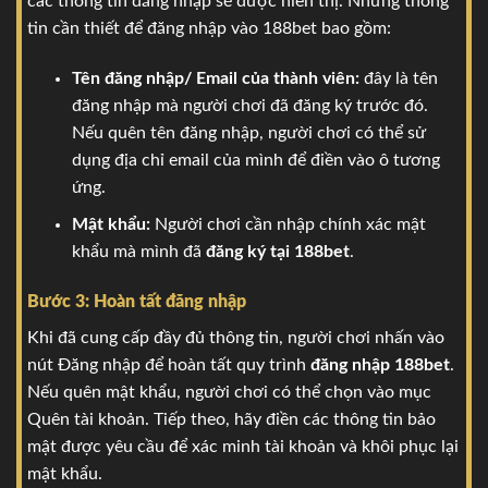
các thông tin đăng nhập sẽ được hiển thị. Những thông
tin cần thiết để đăng nhập vào 188bet bao gồm:
Tên đăng nhập/ Email của thành viên:
đây là tên
đăng nhập mà người chơi đã đăng ký trước đó.
Nếu quên tên đăng nhập, người chơi có thể sử
dụng địa chỉ email của mình để điền vào ô tương
ứng.
Mật khẩu:
Người chơi cần nhập chính xác mật
khẩu mà mình đã
đăng ký tại 188bet
.
Bước 3: Hoàn tất đăng nhập
Khi đã cung cấp đầy đủ thông tin, người chơi nhấn vào
nút Đăng nhập để hoàn tất quy trình
đăng nhập 188bet
.
Nếu quên mật khẩu, người chơi có thể chọn vào mục
Quên tài khoản. Tiếp theo, hãy điền các thông tin bảo
mật được yêu cầu để xác minh tài khoản và khôi phục lại
mật khẩu.