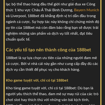
lạc bộ thể thao hàng đầu thế giới như giải đua xe Công
thức 1 khu vực Châu Á Thái Bình Dương,
Bayern Munich
và Liverpool, 188bet đã khẳng định vị trí dẫn đầu trong
ngành cá cược. Sự hợp tác này không chỉ chứng minh độ
uy tín của 188bet mà còn đảm bảo rằng bạn sẽ được trải
nghiệm những sản phẩm và dịch vụ tốt nhất, đạt tiêu
chuẩn quốc tế.
Các yếu tố tạo nên thành công của 188bet
188bet là sự lựa chọn ưu tiên của những người đam mê
cá cược. Bởi vì nhà cái này gần như cung cấp đầy đủ các
dịch vụ cần thiết để phục vụ cho khách hàng.
Kho game tuyệt vời, chỉ có tại 188bet
Kho tàng game tuyệt vời, chỉ có tại 188bet: Dù bạn là
người yêu thích thể thao, đam mê sự may rủi của các trò
chơi slot hay thích thú với những ván bài kịch tính,