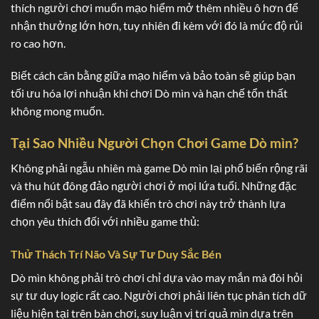
thích người chơi muốn mạo hiểm mở thêm nhiều ô hơn để
nhận thưởng lớn hơn, tuy nhiên đi kèm với đó là mức độ rủi
ro cao hơn.
Biết cách cân bằng giữa mạo hiểm và bảo toàn sẽ giúp bạn
tối ưu hóa lợi nhuận khi chơi Dò mìn và hạn chế tổn thất
không mong muốn.
Tại Sao Nhiều Người Chọn Chơi Game Dò mìn?
Không phải ngẫu nhiên mà game Dò mìn lại phổ biến rộng rãi
và thu hút đông đảo người chơi ở mọi lứa tuổi. Những đặc
điểm nổi bật sau đây đã khiến trò chơi này trở thành lựa
chọn yêu thích đối với nhiều game thủ:
Thử Thách Trí Não Và Sự Tư Duy Sắc Bén
Dò mìn không phải trò chơi chỉ dựa vào may mắn mà đòi hỏi
sự tư duy logic rất cao. Người chơi phải liên tục phân tích dữ
liệu hiện tại trên bàn chơi, suy luận vị trí quả mìn dựa trên