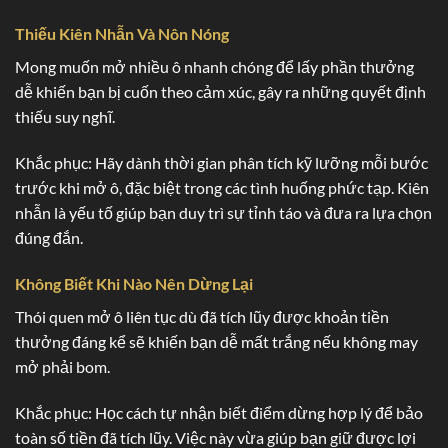
Thiếu Kiên Nhẫn Và Nôn Nóng
Mong muốn mở nhiều ô nhanh chóng để lấy phần thưởng
dễ khiến bạn bị cuốn theo cảm xúc, gây ra những quyết định
thiếu suy nghĩ.
Khắc phục: Hãy dành thời gian phân tích kỹ lưỡng mỗi bước
trước khi mở ô, đặc biệt trong các tình huống phức tạp. Kiên
nhẫn là yếu tố giúp bạn duy trì sự tỉnh táo và đưa ra lựa chọn
đúng đắn.
Không Biết Khi Nào Nên Dừng Lại
Thói quen mở ô liên tục dù đã tích lũy được khoản tiền
thưởng đáng kể sẽ khiến bạn dễ mất trắng nếu không may
mở phải bom.
Khắc phục: Học cách tự nhận biết điểm dừng hợp lý để bảo
toàn số tiền đã tích lũy. Việc này vừa giúp bạn giữ được lợi