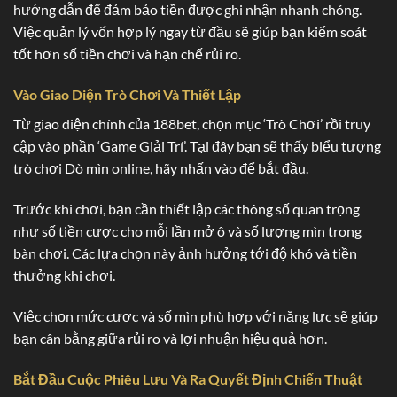
hướng dẫn để đảm bảo tiền được ghi nhận nhanh chóng.
Việc quản lý vốn hợp lý ngay từ đầu sẽ giúp bạn kiểm soát
tốt hơn số tiền chơi và hạn chế rủi ro.
Vào Giao Diện Trò Chơi Và Thiết Lập
Từ giao diện chính của 188bet, chọn mục ‘Trò Chơi’ rồi truy
cập vào phần ‘Game Giải Trí’. Tại đây bạn sẽ thấy biểu tượng
trò chơi Dò mìn online, hãy nhấn vào để bắt đầu.
Trước khi chơi, bạn cần thiết lập các thông số quan trọng
như số tiền cược cho mỗi lần mở ô và số lượng mìn trong
bàn chơi. Các lựa chọn này ảnh hưởng tới độ khó và tiền
thưởng khi chơi.
Việc chọn mức cược và số mìn phù hợp với năng lực sẽ giúp
bạn cân bằng giữa rủi ro và lợi nhuận hiệu quả hơn.
Bắt Đầu Cuộc Phiêu Lưu Và Ra Quyết Định Chiến Thuật