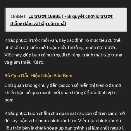
188Bet:
Lô trượt 188BET - Bí quyết chơi lô trượt
thắng đậm và hấp dẫn nhất
Khắc phục: Trước mỗi ván, hãy xác định rõ mục tiêu cụ thể
như số ô dự kiến mở hoặc mức thưởng muốn đạt được.
Việc này giúp bạn có hướng đi rõ ràng, tránh mất tập trung
và giảm thiểu rủi ro.
Bỏ Qua Dấu Hiệu Nhận Biết Bom
Chủ quan không chú ý đến các con số hiển thị trên ô đã mở
khiến bạn bỏ qua manh mối quan trọng để xác định vị trí
bom.
Khắc phục: Luôn chăm chú quan sát các con số trên các ô mở
để suy luận vị trí bom chính xác hơn. Việc đọc chính xác dữ
liệu trên bàn là chìa khóa giúp bạn tránh sai lầm chết người.