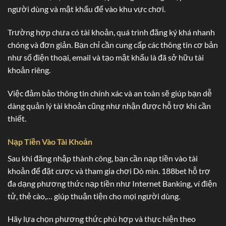
người dùng và mật khẩu để vào khu vực chơi.
Trường hợp chưa có tài khoản, quá trình đăng ký khá nhanh
chóng và đơn giản. Bạn chỉ cần cung cấp các thông tin cơ bản
như số điện thoại, email và tạo mật khẩu là đã sở hữu tài
khoản riêng.
Việc đảm bảo thông tin chính xác và an toàn sẽ giúp bạn dễ
dàng quản lý tài khoản cũng như nhận được hỗ trợ khi cần
thiết.
Nạp Tiền Vào Tài Khoản
Sau khi đăng nhập thành công, bạn cần nạp tiền vào tài
khoản để đặt cược và tham gia chơi Dò mìn. 188bet hỗ trợ
đa dạng phương thức nạp tiền như Internet Banking, ví điện
tử, thẻ cào,… giúp thuận tiện cho mọi người dùng.
Hãy lựa chọn phương thức phù hợp và thực hiện theo