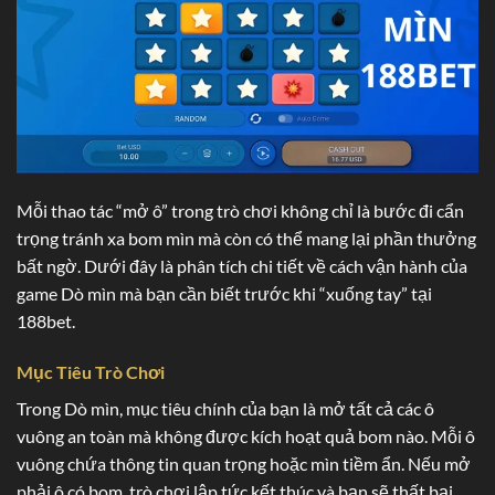
Mỗi thao tác “mở ô” trong trò chơi không chỉ là bước đi cẩn
trọng tránh xa bom mìn mà còn có thể mang lại phần thưởng
bất ngờ. Dưới đây là phân tích chi tiết về cách vận hành của
game Dò mìn mà bạn cần biết trước khi “xuống tay” tại
188bet.
Mục Tiêu Trò Chơi
Trong Dò mìn, mục tiêu chính của bạn là mở tất cả các ô
vuông an toàn mà không được kích hoạt quả bom nào. Mỗi ô
vuông chứa thông tin quan trọng hoặc mìn tiềm ẩn. Nếu mở
phải ô có bom, trò chơi lập tức kết thúc và bạn sẽ thất bại.