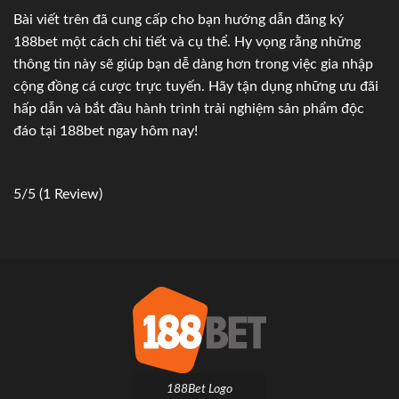
Bài viết trên đã cung cấp cho bạn hướng dẫn đăng ký
188bet một cách chi tiết và cụ thể. Hy vọng rằng những
thông tin này sẽ giúp bạn dễ dàng hơn trong việc gia nhập
cộng đồng cá cược trực tuyến. Hãy tận dụng những ưu đãi
hấp dẫn và bắt đầu hành trình trải nghiệm sản phẩm độc
đáo tại 188bet ngay hôm nay!
5/5
(1 Review)
188Bet Logo