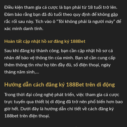
Điều kiện tham gia cá cược là bạn phải từ 18 tuổi trở lên.
Đảm bảo rằng bạn đã đủ tuổi theo quy định để không gặp
rắc rối sau này. Tích vào ô “Tôi không phải là người máy” để
xác minh danh tính.
Hoàn tất cập nhật hồ sơ đăng ký 188Bet
Sau khi đăng ký thành công, bạn cần cập nhật hồ sơ cá
nhân để bảo vệ thông tin của mình. Bạn sẽ cần cung cấp
thêm thông tin như họ tên đầy đủ, số điện thoại, ngày
tháng năm sinh,…
Hướng dẫn cách đăng ký 188Bet trên di động
Trong thời đại công nghệ phát triển, việc tham gia cá cược
trực tuyến qua thiết bị di động đã trở nên phổ biến hơn bao
giờ hết. Dưới đây là hướng dẫn chi tiết về cách đăng ký
188bet trên điện thoại.