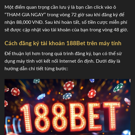
Một điểm quan trọng cần lưu ý là bạn cần click vào ô
“THAM GIA NGAY” trong vòng 72 giờ sau khi đăng ký để
nhận 88,000 VNĐ. Sau khi hoàn tất, số tiền cược miễn phí
sẽ được cập nhật vào tài khoản của bạn trong vòng 48 giờ.
Cách đăng ký tài khoản 188Bet trên máy tính
Để thuận lợi hơn trong quá trình đăng ký, bạn có thể sử
dụng máy tính với kết nối Internet ổn định. Dưới đây là
hướng dẫn chi tiết từng bước: