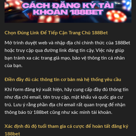
Chọn Đúng Link Để Tiếp Cận Trang Chủ 188Bet
Mở trình duyệt web và nhập địa chỉ chính thức của 188Bet
hoặc truy cập qua đường link đáng tin cậy. Việc này giúp
bạn tránh xa các trang giả mạo, bảo vệ thông tin cá nhân
của bạn.
Điền đầy đủ các thông tin cơ bản mà hệ thống yêu cầu
Khi form đăng ký xuất hiện, hãy cung cấp đầy đủ thông tin
như địa chỉ email, tên truy cập, mật khẩu và quốc gia cư
trú. Lưu ý rằng phần địa chỉ email rất quan trọng để nhận
thông báo từ 188bet cũng như xác minh tài khoản.
Xác định đủ độ tuổi tham gia cá cược để hoàn tất đăng ký
188bet