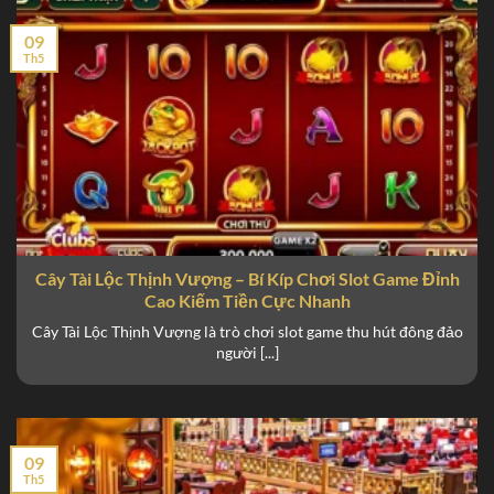
09
Th5
Cây Tài Lộc Thịnh Vượng – Bí Kíp Chơi Slot Game Đỉnh
Cao Kiếm Tiền Cực Nhanh
Cây Tài Lộc Thịnh Vượng là trò chơi slot game thu hút đông đảo
người [...]
09
Th5