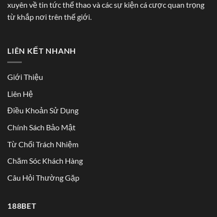
xuyên về tin tức thể thao và các sự kiện cá cược quan trọng
từ khắp nơi trên thế giới.
LIÊN KẾT NHANH
Giới Thiệu
Liên Hệ
Điều Khoản Sử Dụng
Chính Sách Bảo Mật
Từ Chối Trách Nhiệm
Chăm Sóc Khách Hàng
Câu Hỏi Thường Gặp
188BET