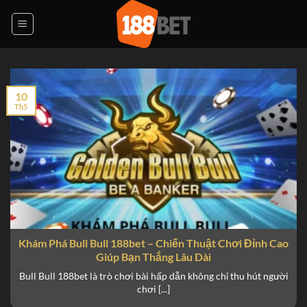
Bỏ
qua
nội
dung
10
Th5
Khám Phá Bull Bull 188bet – Chiến Thuật Chơi Đỉnh Cao
Giúp Bạn Thắng Lâu Dài
Bull Bull 188bet là trò chơi bài hấp dẫn không chỉ thu hút người
chơi [...]