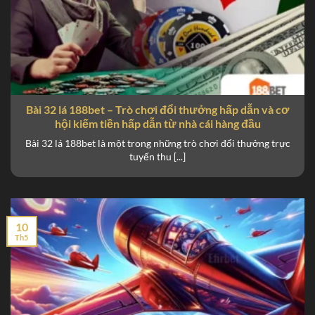
Bài 32 lá 188bet – Trò chơi đổi thưởng hấp dẫn và cơ
hội kiếm tiền hấp dẫn từ nhà cái hàng đầu
Bài 32 lá 188bet là một trong những trò chơi đổi thưởng trực
tuyến thu [...]
10
Th5