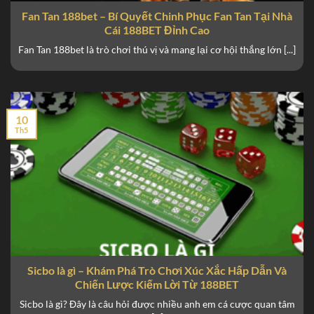
Fan Tan 188bet – Bí Quyết Chinh Phục Fan Tan Tại Nhà
Cái 188BET Đỉnh Cao
Fan Tan 188bet là trò chơi thú vị và mang lại cơ hội thắng lớn [...]
10
Th5
Sicbo là gì – Khám Phá Trò Chơi Xúc Xắc Hấp Dẫn Và
Chiến Lược Kiếm Lời Từ 188BET
Sicbo là gì? Đây là câu hỏi được nhiều anh em cá cược quan tâm