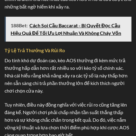
những bất ngờ hiếm khi xảy ra.
188Bet:
Cách Soi Cầu Baccarat - Bí Quyết Đọc Cầu
Hiệu Quả Để Tối Ưu Lợi Nhuận Và Không Cháy Vốn
Tỷ Lệ Trả Thưởng Và Rủi Ro
Do tính khó dự đoán cao, kèo AOS thường đi kèm mức trả
thưởng hấp dẫn hơn rất nhiều so với kèo tỷ số chính xác.
Nhà cái hiểu rằng khả năng xảy ra các tỷ số lạ này thấp hơn
nên sẵn sàng chi trả phần thưởng lớn để kích thích người
chơi chọn cửa này.
Tuy nhiên, điều này đồng nghĩa với việc rủi ro cũng tăng lên
đáng kể. Người chơi phải chấp nhận tần suất thắng thấp
hơn và sự không chắc chắn trong kết quả. Do đó, việc nắm
vững kỹ thuật và lựa chọn thời điểm phù hợp khi cược AOS
càng quan trọng hơn bao giờ hết.