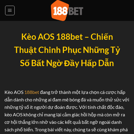
Bỏ
qua
nội
dung
Kèo AOS 188bet – Chiến
Thuật Chinh Phục Những Tỷ
Số Bất Ngờ Đầy Hấp Dẫn
Kèo AOS
188bet
đang trở thành một lựa chọn cá cược hấp
dẫn dành cho những ai đam mê bóng đá và muốn thử sức với
những tỷ số ít người dự đoán được. Với tính chất độc đáo,
kèo AOS không chỉ mang lại cảm giác hồi hộp mà còn mở ra
cơ hội thắng lớn nhờ vào các kết quả bất ngờ ngoài danh
sách phổ biến. Trong bài viết này, chúng ta sẽ cùng khám phá