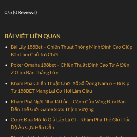
0/5
(0 Reviews)
BÀI VIẾT LIÊN QUAN
Bài Lầy 188Bet – Chiến Thuật Thông Minh Đỉnh Cao Giúp
Bạn Làm Chủ Trò Chơi
Poker Omaha 188bet – Chiến Thuật Đỉnh Cao Từ A Đến
Z Giúp Bạn Thắng Lớn
Khám Phá Chiến Thuật Chơi Xổ Số Đông Nam Á – Bí Kíp
Từ 188BET Mang Lại Cơ Hội Làm Giàu
Khám Phá Ngôi Nhà Tài Lộc – Cánh Cửa Vàng Đưa Bạn
Đến Thế Giới Game Slots Thịnh Vượng
Cược Đua Mô Tô Giả Lập Là Gì – Khám Phá Thế Giới Tốc
Độ Ảo Cực Hấp Dẫn