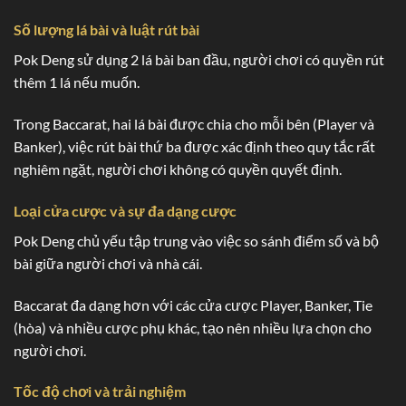
Số lượng lá bài và luật rút bài
Pok Deng sử dụng 2 lá bài ban đầu, người chơi có quyền rút
thêm 1 lá nếu muốn.
Trong Baccarat, hai lá bài được chia cho mỗi bên (Player và
Banker), việc rút bài thứ ba được xác định theo quy tắc rất
nghiêm ngặt, người chơi không có quyền quyết định.
Loại cửa cược và sự đa dạng cược
Pok Deng chủ yếu tập trung vào việc so sánh điểm số và bộ
bài giữa người chơi và nhà cái.
Baccarat đa dạng hơn với các cửa cược Player, Banker, Tie
(hòa) và nhiều cược phụ khác, tạo nên nhiều lựa chọn cho
người chơi.
Tốc độ chơi và trải nghiệm