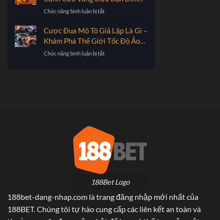
Chủ
Từ
Thuật
Thế Giới Game Slots Thịnh
Trò
A
Chơi
ở
Chức năng bình luận bị tắt
Chơi
Vượng
Đến
Xổ
Khám
Z
Số
Phá
Cược Đua Mô Tô Giả Lập Là Gì –
Giúp
Đông
Ngôi
Khám Phá Thế Giới Tốc Độ Ảo
Bạn
Nam
Nhà
Cực Hấp Dẫn
Thắng
Á
Tài
ở
Chức năng bình luận bị tắt
Lớn
–
Lộc
Cược
Bí
–
Đua
Kíp
Cánh
Mô
Từ
Cửa
Tô
188BET
Vàng
Giả
Mang
Đưa
Lập
Lại
Bạn
Là
Cơ
Đến
Gì
Hội
Thế
–
Làm
Giới
Khám
Giàu
Game
Phá
Slots
Thế
Thịnh
Giới
Vượng
Tốc
Độ
188Bet Logo
Ảo
Cực
188bet-dang-nhap.com là trang đăng nhập mới nhất của
Hấp
188BET. Chúng tôi tự hào cung cấp các liên kết an toàn và
Dẫn