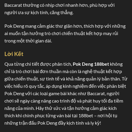
Baccarat thường có nhịp chơi nhanh hơn, phù hợp với
người ưa sự kịch tính, căng thẳng.
Pok Deng mang cảm giác thư giãn hơn, thích hợp với những
ai muốn tận hưởng trò chơi chiến thuật kết hợp may rủi
trong một thời gian dài.
Lời Kết
Qua từng chi tiết được phân tích,
Pok Deng 188bet
không
chỉ là trò chơi bài đơn thuần mà còn là nghệ thuật kết hợp
giữa chiến thuật, sự tinh tế và khả năng quản lý bản thân. Từ
việc hiểu rõ quy tắc, áp dụng kinh nghiệm đến việc phân biệt
Pok Deng với các loại game bài khác như Baccarat, người
chơi sẽ ngày càng nâng cao trình độ và phát huy tối đa tiềm
năng của mình. Hãy thử sức và tận hưởng cảm giác kích
thích khi chinh phục từng ván bài tại 188bet – nơi hội tụ
những trận đấu Pok Deng đầy kịch tính và ly kỳ!