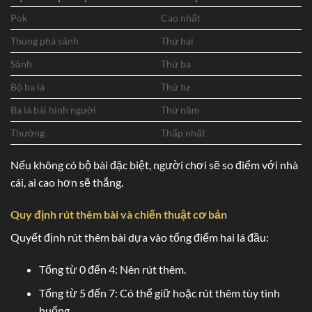
Pok
Cao nhất
Thùng phá sảnh
Thứ hai
Sảnh
Thứ ba
Bộ ba lá
Thứ tư
Ba lá bài hình người
Thứ năm
Thường
Thấp nhất
Nếu không có bộ bài đặc biệt, người chơi sẽ so điểm với nhà
cái, ai cao hơn sẽ thắng.
Quy định rút thêm bài và chiến thuật cơ bản
Quyết định rút thêm bài dựa vào tổng điểm hai lá đầu:
Tổng từ 0 đến 4: Nên rút thêm.
Tổng từ 5 đến 7: Có thể giữ hoặc rút thêm tùy tình
huống.