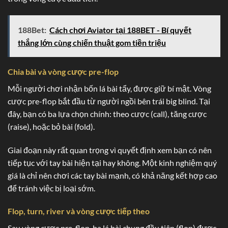
188Bet:
Cách chơi Aviator tại 188BET - Bí quyết
thắng lớn cùng chiến thuật gom tiền triệu
Chia bài và vòng cược pre-flop
Mỗi người chơi nhận bốn lá bài tẩy, được giữ bí mật. Vòng
cược pre-flop bắt đầu từ người ngồi bên trái big blind. Tại
đây, bạn có ba lựa chọn chính: theo cược (call), tăng cược
(raise), hoặc bỏ bài (fold).
Giai đoạn này rất quan trọng vì quyết định xem bạn có nên
tiếp tục với tay bài hiện tại hay không. Một kinh nghiệm quý
giá là chỉ nên chơi các tay bài mạnh, có khả năng kết hợp cao
để tránh việc bị loại sớm.
Flop, turn, river và vòng cược tiếp theo
Sau vòng cược pre-flop, ba lá bài chung đầu tiên (flop) được