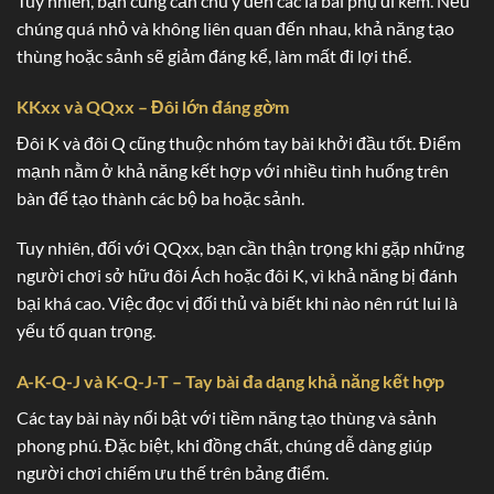
Tuy nhiên, bạn cũng cần chú ý đến các lá bài phụ đi kèm. Nếu
chúng quá nhỏ và không liên quan đến nhau, khả năng tạo
thùng hoặc sảnh sẽ giảm đáng kể, làm mất đi lợi thế.
KKxx và QQxx – Đôi lớn đáng gờm
Đôi K và đôi Q cũng thuộc nhóm tay bài khởi đầu tốt. Điểm
mạnh nằm ở khả năng kết hợp với nhiều tình huống trên
bàn để tạo thành các bộ ba hoặc sảnh.
Tuy nhiên, đối với QQxx, bạn cần thận trọng khi gặp những
người chơi sở hữu đôi Ách hoặc đôi K, vì khả năng bị đánh
bại khá cao. Việc đọc vị đối thủ và biết khi nào nên rút lui là
yếu tố quan trọng.
A-K-Q-J và K-Q-J-T – Tay bài đa dạng khả năng kết hợp
Các tay bài này nổi bật với tiềm năng tạo thùng và sảnh
phong phú. Đặc biệt, khi đồng chất, chúng dễ dàng giúp
người chơi chiếm ưu thế trên bảng điểm.