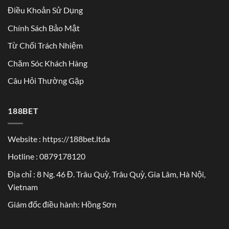
Điều Khoản Sử Dụng
Chính Sách Bảo Mật
Từ Chối Trách Nhiệm
Chăm Sóc Khách Hàng
Câu Hỏi Thường Gặp
188BET
Website : https://188bet.ltda
Hotline : 0879178120
Địa chỉ : 8 Ng. 46 Đ. Trâu Quỳ, Trâu Quỳ, Gia Lâm, Hà Nội,
Vietnam
Giám đốc điều hành:
Hồng Sơn