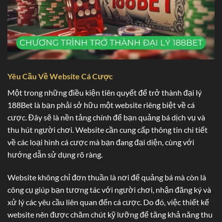
Yêu Cầu Về Website Cá Cược
Một trong những điều kiện tiên quyết để trở thành đại lý
188Bet là bạn phải sở hữu một website riêng biệt về cá
cược. Đây sẽ là nền tảng chính để bạn quảng bá dịch vụ và
thu hút người chơi. Website cần cung cấp thông tin chi tiết
về các loại hình cá cược mà bạn đang đại diện, cùng với
hướng dẫn sử dụng rõ ràng.
Website không chỉ đơn thuần là nơi để quảng bá mà còn là
công cụ giúp bạn tương tác với người chơi, nhận đăng ký và
xử lý các yêu cầu liên quan đến cá cược. Do đó, việc thiết kế
website nên được chăm chút kỹ lưỡng để tăng khả năng thu