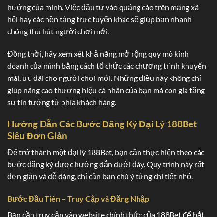
hưởng của mình. Việc đầu tư vào quảng cáo trên mạng xã
hội hay các nền tảng trực tuyến khác sẽ giúp bạn nhanh
chóng thu hút người chơi mới.
Đồng thời, hãy xem xét khả năng mở rộng quy mô kinh
doanh của mình bằng cách tổ chức các chương trình khuyến
mãi, ưu đãi cho người chơi mới. Những điều này không chỉ
giúp nâng cao thương hiệu cá nhân của bạn mà còn gia tăng
sự tin tưởng từ phía khách hàng.
Hướng Dẫn Các Bước Đăng Ký Đại Lý 188Bet
Siêu Đơn Giản
Để trở thành một đại lý 188Bet, bạn cần thực hiện theo các
bước đăng ký được hướng dẫn dưới đây. Quy trình này rất
đơn giản và dễ dàng, chỉ cần bạn chú ý từng chi tiết nhỏ.
Bước Đầu Tiên – Truy Cập và Đăng Nhập
Bạn cần truy cập vào website chính thức của 188Bet để bắt