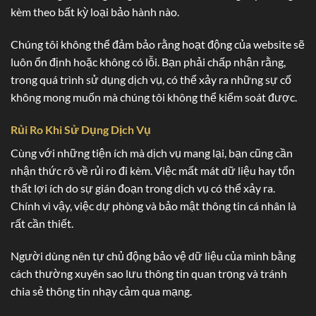
kèm theo bất kỳ loại bảo hành nào.
Chúng tôi không thể đảm bảo rằng hoạt động của website sẽ
luôn ổn định hoặc không có lỗi. Bạn phải chấp nhận rằng,
trong quá trình sử dụng dịch vụ, có thể xảy ra những sự cố
không mong muốn mà chúng tôi không thể kiểm soát được.
Rủi Ro Khi Sử Dụng Dịch Vụ
Cùng với những tiện ích mà dịch vụ mang lại, bạn cũng cần
nhận thức rõ về rủi ro đi kèm. Việc mất mát dữ liệu hay tổn
thất lợi ích do sự gián đoạn trong dịch vụ có thể xảy ra.
Chính vì vậy, việc dự phòng và bảo mật thông tin cá nhân là
rất cần thiết.
Người dùng nên tự chủ động bảo vệ dữ liệu của mình bằng
cách thường xuyên sao lưu thông tin quan trọng và tránh
chia sẻ thông tin nhạy cảm qua mạng.