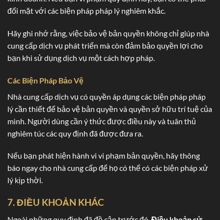
đối mặt với các biện pháp pháp lý nghiêm khắc.
Hãy ghi nhớ rằng, việc bảo vệ bản quyền không chỉ giúp nhà
cung cấp dịch vụ phát triển mà còn đảm bảo quyền lợi cho
bạn khi sử dụng dịch vụ một cách hợp pháp.
Các Biện Pháp Bảo Vệ
Nhà cung cấp dịch vụ có quyền áp dụng các biện pháp pháp
lý cần thiết để bảo vệ bản quyền và quyền sở hữu trí tuệ của
mình. Người dùng cần ý thức được điều này và tuân thủ
nghiêm túc các quy định đã được đưa ra.
Nếu bạn phát hiện hành vi vi phạm bản quyền, hãy thông
báo ngay cho nhà cung cấp để họ có thể có các biện pháp xử
lý kịp thời.
7. ĐIỀU KHOẢN KHÁC
Ngoài những quy định đã đề cập trước đó,
Điều khoản sử