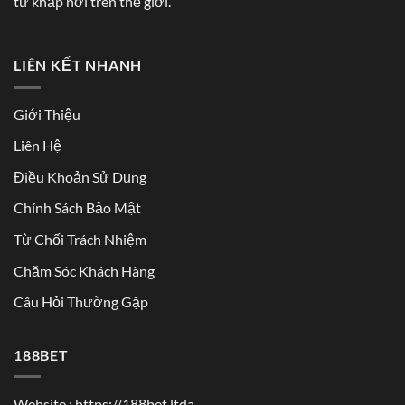
từ khắp nơi trên thế giới.
LIÊN KẾT NHANH
Giới Thiệu
Liên Hệ
Điều Khoản Sử Dụng
Chính Sách Bảo Mật
Từ Chối Trách Nhiệm
Chăm Sóc Khách Hàng
Câu Hỏi Thường Gặp
188BET
Website : https://188bet.ltda