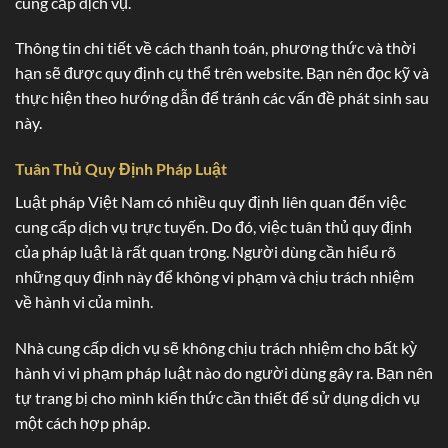
cung cấp dịch vụ.
Thông tin chi tiết về cách thanh toán, phương thức và thời
hạn sẽ được quy định cụ thể trên website. Bạn nên đọc kỹ và
thực hiện theo hướng dẫn để tránh các vấn đề phát sinh sau
này.
Tuân Thủ Quy Định Pháp Luật
Luật pháp Việt Nam có nhiều quy định liên quan đến việc
cung cấp dịch vụ trực tuyến. Do đó, việc tuân thủ quy định
của pháp luật là rất quan trọng. Người dùng cần hiểu rõ
những quy định này để không vi phạm và chịu trách nhiệm
về hành vi của mình.
Nhà cung cấp dịch vụ sẽ không chịu trách nhiệm cho bất kỳ
hành vi vi phạm pháp luật nào do người dùng gây ra. Bạn nên
tự trang bị cho mình kiến thức cần thiết để sử dụng dịch vụ
một cách hợp pháp.