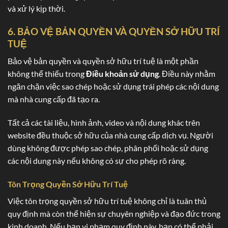
và xử lý kịp thời.
6. BẢO VỆ BẢN QUYỀN VÀ QUYỀN SỞ HỮU TRÍ
TUỆ
Bảo vệ bản quyền và quyền sở hữu trí tuệ là một phần
không thể thiếu trong
Điều khoản sử dụng
. Điều này nhằm
ngăn chặn việc sao chép hoặc sử dụng trái phép các nội dung
mà nhà cung cấp đã tạo ra.
Tất cả các tài liệu, hình ảnh, video và nội dung khác trên
website đều thuộc sở hữu của nhà cung cấp dịch vụ. Người
dùng không được phép sao chép, phân phối hoặc sử dụng
các nội dung này nếu không có sự cho phép rõ ràng.
Tôn Trọng Quyền Sở Hữu Trí Tuệ
Việc tôn trọng quyền sở hữu trí tuệ không chỉ là tuân thủ
quy định mà còn thể hiện sự chuyên nghiệp và đạo đức trong
kinh doanh. Nếu bạn vi phạm quy định này, bạn có thể phải