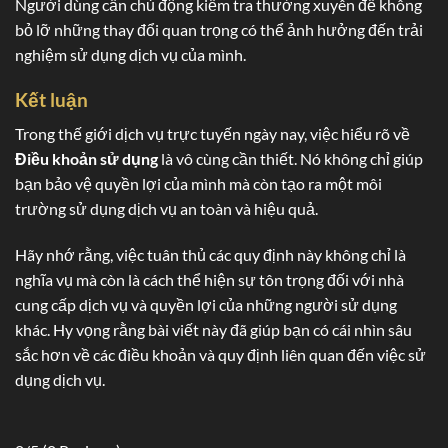
Người dùng cần chủ động kiểm tra thường xuyên để không
bỏ lỡ những thay đổi quan trọng có thể ảnh hưởng đến trải
nghiệm sử dụng dịch vụ của mình.
Kết luận
Trong thế giới dịch vụ trực tuyến ngày nay, việc hiểu rõ về
Điều khoản sử dụng
là vô cùng cần thiết. Nó không chỉ giúp
bạn bảo vệ quyền lợi của mình mà còn tạo ra một môi
trường sử dụng dịch vụ an toàn và hiệu quả.
Hãy nhớ rằng, việc tuân thủ các quy định này không chỉ là
nghĩa vụ mà còn là cách thể hiện sự tôn trọng đối với nhà
cung cấp dịch vụ và quyền lợi của những người sử dụng
khác. Hy vọng rằng bài viết này đã giúp bạn có cái nhìn sâu
sắc hơn về các điều khoản và quy định liên quan đến việc sử
dụng dịch vụ.