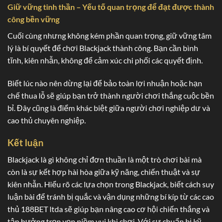
Giữ vững tinh thần – Yếu tố quan trọng để đạt được thành
công bền vững
Cuối cùng nhưng không kém phần quan trọng, giữ vững tâm
lý là bí quyết để chơi Blackjack thành công. Bạn cần bình
tĩnh, kiên nhẫn, không để cảm xúc chi phối các quyết định.
Biết lúc nào nên dừng lại để bảo toàn lợi nhuận hoặc hạn
chế thua lỗ sẽ giúp bạn trở thành người chơi thắng cuộc bền
bỉ. Đây cũng là điểm khác biệt giữa người chơi nghiệp dư và
cao thủ chuyên nghiệp.
Kết luận
Blackjack là gì không chỉ đơn thuần là một trò chơi bài mà
còn là sự kết hợp hài hòa giữa kỹ năng, chiến thuật và sự
kiên nhẫn. Hiểu rõ các lựa chọn trong Blackjack, biết cách suy
luận bài để tránh bị quắc và vận dụng những bí kíp từ các cao
thủ 188BET ltda sẽ giúp bạn nâng cao cơ hội chiến thắng và
tận hưởng trọn vẹn niềm vui khi chơi. Với sự chuẩn bị kỹ