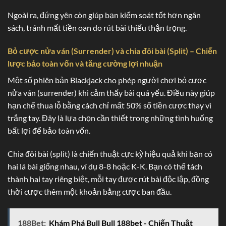
Ngoài ra, đứng yên còn giúp bạn kiểm soát tốt hơn ngân
sách, tránh mất tiền oan do rút bài thiếu thận trọng.
Bỏ cược nửa ván (Surrender) và chia đôi bài (Split) – Chiến
lược bảo toàn vốn và tăng cường lợi nhuận
Một số phiên bản Blackjack cho phép người chơi bỏ cược
nửa ván (surrender) khi cảm thấy bài quá yếu. Điều này giúp
hạn chế thua lỗ bằng cách chỉ mất 50% số tiền cược thay vì
trắng tay. Đây là lựa chọn cần thiết trong những tình huống
bất lợi để bảo toàn vốn.
Chia đôi bài (split) là chiến thuật cực kỳ hiệu quả khi bạn có
hai lá bài giống nhau, ví dụ 8-8 hoặc K-K. Bạn có thể tách
thành hai tay riêng biệt, mỗi tay được rút bài độc lập, đồng
thời cược thêm một khoản bằng cược ban đầu.
188Bet:
Khám Phá Bull Bull 188bet - Chiến Thuật