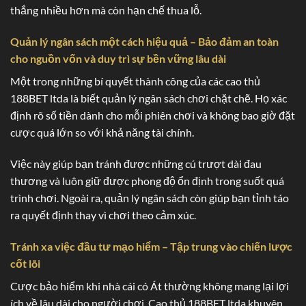
thắng nhiều hơn mà còn hạn chế thua lỗ.
Quản lý ngân sách một cách hiệu quả – Bảo đảm an toàn
cho nguồn vốn và duy trì sự bền vững lâu dài
Một trong những bí quyết thành công của các cao thủ
188BET ltda là biết quản lý ngân sách chơi chặt chẽ. Họ xác
định rõ số tiền dành cho mỗi phiên chơi và không bao giờ đặt
cược quá lớn so với khả năng tài chính.
Việc này giúp bạn tránh được những cú trượt dài đau
thương và luôn giữ được phong độ ổn định trong suốt quá
trình chơi. Ngoài ra, quản lý ngân sách còn giúp bạn tỉnh táo
ra quyết định thay vì chơi theo cảm xúc.
Tránh xa việc đầu tư mạo hiểm – Tập trung vào chiến lược
cốt lõi
Cược bảo hiểm khi nhà cái có Át thường không mang lại lợi
ích về lâu dài cho người chơi. Cao thủ 188BET ltda khuyên