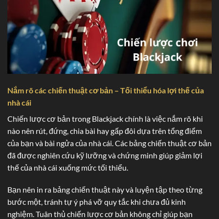
Nắm rõ các chiến thuật cơ bản – Tối thiểu hóa lợi thế của
nhà cái
Chiến lược cơ bản trong Blackjack chính là việc nắm rõ khi
nào nên rút, đứng, chia bài hay gấp đôi dựa trên tổng điểm
của bạn và bài ngửa của nhà cái. Các bảng chiến thuật cơ bản
đã được nghiên cứu kỹ lưỡng và chứng minh giúp giảm lợi
thế của nhà cái xuống mức tối thiểu.
Bạn nên in ra bảng chiến thuật này và luyện tập theo từng
bước một, tránh tự ý phá vỡ quy tắc khi chưa đủ kinh
nghiệm. Tuân thủ chiến lược cơ bản không chỉ giúp bạn