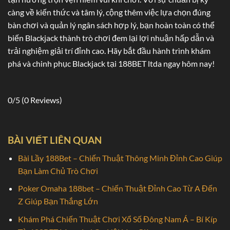
càng về kiến thức và tâm lý, cộng thêm việc lựa chọn đúng
bàn chơi và quản lý ngân sách hợp lý, bạn hoàn toàn có thể
biến Blackjack thành trò chơi đem lại lợi nhuận hấp dẫn và
trải nghiệm giải trí đỉnh cao. Hãy bắt đầu hành trình khám
phá và chinh phục Blackjack tại 188BET ltda ngay hôm nay!
0/5
(0 Reviews)
BÀI VIẾT LIÊN QUAN
Bài Lầy 188Bet – Chiến Thuật Thông Minh Đỉnh Cao Giúp
Bạn Làm Chủ Trò Chơi
Poker Omaha 188bet – Chiến Thuật Đỉnh Cao Từ A Đến
Z Giúp Bạn Thắng Lớn
Khám Phá Chiến Thuật Chơi Xổ Số Đông Nam Á – Bí Kíp