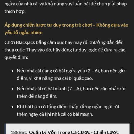
ngửa của nhà cái và khả năng suy luận bài để chọn giải pháp
thích hợp.
Áp dụng chiến lược tư duy trong trò chơi – Không dựa vào
yếu tố ngẫu nhiên
Chơi Blackjack bằng cảm xúc hay may rủi thường dẫn đến
thua cuộc. Thay vào đó, hãy dùng tư duy logic để đưa ra các
quyết định:
Nếu nhà cái đang có bài ngửa yếu (2 – 6), bạn nên giữ
điểm, vì khả năng nhà cái bị quắc cao.
Nếu nhà cái có bài mạnh (7 – A), bạn nên cân nhắc rút
thêm để nâng điểm.
Khi bài bạn có tổng điểm thấp, đừng ngần ngại rút
thêm ngay cả khi nhà cái có bài mạnh.
188Bet:
Quản Lý Vốn Trong Cá Cược - Chiến Lược