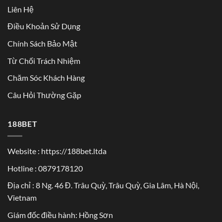
Liên Hệ
Điều Khoản Sử Dụng
Chính Sách Bảo Mật
Từ Chối Trách Nhiệm
Chăm Sóc Khách Hàng
Câu Hỏi Thường Gặp
188BET
Website : https://188bet.ltda
Hotline : 0879178120
Địa chỉ : 8 Ng. 46 Đ. Trâu Quỳ, Trâu Quỳ, Gia Lâm, Hà Nội,
Vietnam
Giám đốc điều hành:
Hồng Sơn