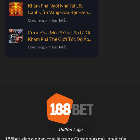
Bạn
Đỉnh
Phá
Khám Phá Ngôi Nhà Tài Lộc –
Làm
Cao
Chiến
Cánh Cửa Vàng Đưa Bạn Đến
Chủ
Từ
Thuật
Thế Giới Game Slots Thịnh
Trò
A
Chơi
ở
Chức năng bình luận bị tắt
Chơi
Vượng
Đến
Xổ
Khám
Z
Số
Phá
Cược Đua Mô Tô Giả Lập Là Gì –
Giúp
Đông
Ngôi
Khám Phá Thế Giới Tốc Độ Ảo
Bạn
Nam
Nhà
Cực Hấp Dẫn
Thắng
Á
Tài
ở
Chức năng bình luận bị tắt
Lớn
–
Lộc
Cược
Bí
–
Đua
Kíp
Cánh
Mô
Từ
Cửa
Tô
188BET
Vàng
Giả
Mang
Đưa
Lập
Lại
Bạn
Là
Cơ
Đến
Gì
Hội
Thế
–
Làm
Giới
Khám
Giàu
Game
Phá
Slots
Thế
Thịnh
Giới
Vượng
Tốc
Độ
188Bet Logo
Ảo
Cực
188bet-dang-nhap.com là trang đăng nhập mới nhất của