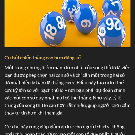
Cơ hội chiến thắng cao hơn đáng kể
Một trong những điểm mạnh lớn nhất của song thủ lô là việc
bạn được phép chọn hai con số và chỉ cần một trong hai số
đó xuất hiện là bạn đã thắng cược. Điều này tạo ra lợi thế
cực kỳ lớn so với bạch thủ lô – nơi bạn phải dự đoán chính
xác một con số duy nhất mới có thể thắng. Nhờ vậy, tỷ lệ
trúng của song thủ lô cao hơn rất nhiều, giúp người chơi cảm
thấy tự tin hơn khi tham gia.
Cơ chế này cũng giúp giảm áp lực cho người chơi vì không
phải chịu hoàn toàn rủi ro vào một con số duy nhất. Người