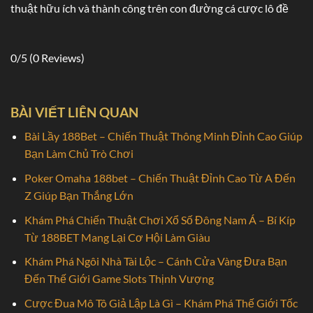
thuật hữu ích và thành công trên con đường cá cược lô đề
0/5
(0 Reviews)
BÀI VIẾT LIÊN QUAN
Bài Lầy 188Bet – Chiến Thuật Thông Minh Đỉnh Cao Giúp
Bạn Làm Chủ Trò Chơi
Poker Omaha 188bet – Chiến Thuật Đỉnh Cao Từ A Đến
Z Giúp Bạn Thắng Lớn
Khám Phá Chiến Thuật Chơi Xổ Số Đông Nam Á – Bí Kíp
Từ 188BET Mang Lại Cơ Hội Làm Giàu
Khám Phá Ngôi Nhà Tài Lộc – Cánh Cửa Vàng Đưa Bạn
Đến Thế Giới Game Slots Thịnh Vượng
Cược Đua Mô Tô Giả Lập Là Gì – Khám Phá Thế Giới Tốc