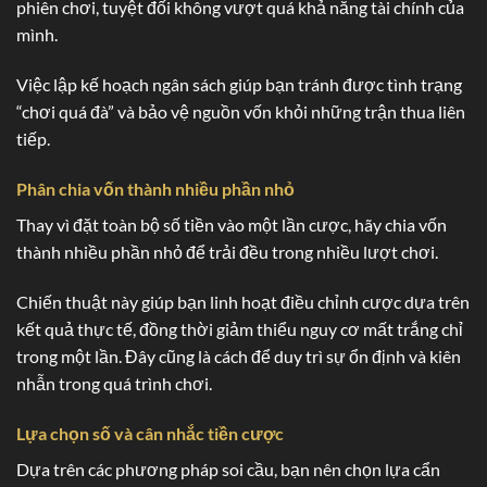
phiên chơi, tuyệt đối không vượt quá khả năng tài chính của
mình.
Việc lập kế hoạch ngân sách giúp bạn tránh được tình trạng
“chơi quá đà” và bảo vệ nguồn vốn khỏi những trận thua liên
tiếp.
Phân chia vốn thành nhiều phần nhỏ
Thay vì đặt toàn bộ số tiền vào một lần cược, hãy chia vốn
thành nhiều phần nhỏ để trải đều trong nhiều lượt chơi.
Chiến thuật này giúp bạn linh hoạt điều chỉnh cược dựa trên
kết quả thực tế, đồng thời giảm thiểu nguy cơ mất trắng chỉ
trong một lần. Đây cũng là cách để duy trì sự ổn định và kiên
nhẫn trong quá trình chơi.
Lựa chọn số và cân nhắc tiền cược
Dựa trên các phương pháp soi cầu, bạn nên chọn lựa cẩn