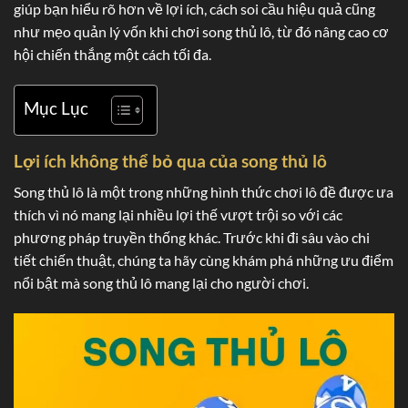
giúp bạn hiểu rõ hơn về lợi ích, cách soi cầu hiệu quả cũng
như mẹo quản lý vốn khi chơi song thủ lô, từ đó nâng cao cơ
hội chiến thắng một cách tối đa.
Mục Lục
Lợi ích không thể bỏ qua của song thủ lô
Song thủ lô là một trong những hình thức chơi lô đề được ưa
thích vì nó mang lại nhiều lợi thế vượt trội so với các
phương pháp truyền thống khác. Trước khi đi sâu vào chi
tiết chiến thuật, chúng ta hãy cùng khám phá những ưu điểm
nổi bật mà song thủ lô mang lại cho người chơi.