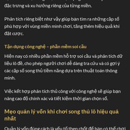
đặc trưng và xu hướng riêng của từng miền.
Phân tích riêng biệt như vậy giúp bạn tìm ra những cặp số
phù hợp với vùng miền mình chơi, tăng thêm hiệu quả khi
đặt cược.
Tận dụng công nghệ – phần mềm soi cầu
Hiện nay có nhiều phần mềm hỗ trợ soi cầu và phân tích dữ
liệu lô đề, cho phép người chơi dễ dàng tra cứu và có gợi ý
các cặp số song thủ tiềm năng dựa trên thuật toán thông
minh.
Việc kết hợp phân tích thủ công với công nghệ sẽ giúp bạn
nâng cao độ chính xác và tiết kiệm thời gian chọn số.
Mẹo quản lý vốn khi chơi song thủ lô hiệu quả
nhất
Quản lý vốn đúng cách là yếu tố then chốt để bạn có thể chơi