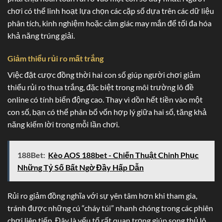
chơi có thể linh hoạt lựa chọn các cặp số dựa trên các dữ liệu
phân tích, kinh nghiệm hoặc cảm giác may mắn để tối đa hóa
khả năng trúng giải.
Giảm thiểu rủi ro mất trắng
Việc đặt cược đồng thời hai con số giúp người chơi giảm
thiểu rủi ro thua trắng, đặc biệt trong môi trường lô đề
online có tính biến động cao. Thay vì dồn hết tiền vào một
con số, bạn có thể phân bổ vốn hợp lý giữa hai số, tăng khả
năng kiếm lời trong mỗi lần chơi.
188Bet:
Kèo AOS 188bet - Chiến Thuật Chinh Phục
Những Tỷ Số Bất Ngờ Đầy Hấp Dẫn
Rủi ro giảm đồng nghĩa với sự yên tâm hơn khi tham gia,
tránh được những cú “cháy túi” nhanh chóng trong các phiên
chơi liên tiếp. Đây là yếu tố rất quan trọng giúp song thủ lô