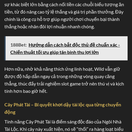
sự khác biệt lớn bằng cách nối liền các chuỗi biểu tượng ăn
tiền, từ đó nâng cao tỷ lệ thắng và giá trị phần thưởng. Đây
chính là công cụ hỗ trợ giúp người chơi chuyển bại thành
thắng hoặc nhân đôi lợi nhuận nhanh chóng.
188Bet:
Hướng dẫn cách bắt độc thủ đề chuẩn xác -
Chiến thuật tối ưu giúp tân binh thu lợi lớn
Hơn nữa, nhờ khả năng thích ứng linh hoạt, Wild vẫn giữ
được độ hấp dẫn ngay cả trong những vòng quay căng
thẳng, thúc đẩy trải nghiệm slot game trở nên thú vị và kịch
tính hơn bao giờ hết.
Cây Phát Tài – Bí quyết khơi dậy tài lộc qua từng chuyển
động
Tính năng Cây Phát Tài là điểm sáng độc đáo của Ngôi Nhà
Tài Lộc. Khi cây này xuất hiện, nó sẽ “thổi” ra hàng loạt biểu