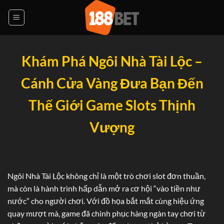
Bỏ
qua
nội
dung
Khám Phá Ngôi Nhà Tài Lộc –
Cánh Cửa Vàng Đưa Bạn Đến
Thế Giới Game Slots Thịnh
Vượng
Ngôi Nhà Tài Lộc không chỉ là một trò chơi slot đơn thuần,
mà còn là hành trình hấp dẫn mở ra cơ hội “vào tiền như
nước” cho người chơi. Với đồ họa bắt mắt cùng hiệu ứng
quay mượt mà, game đã chinh phục hàng ngàn tay chơi từ