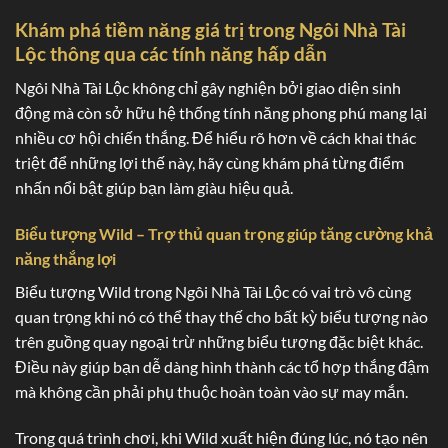
Khám phá tiềm năng giá trị trong Ngôi Nhà Tài
Lộc thông qua các tính năng hấp dẫn
Ngôi Nhà Tài Lộc không chỉ gây nghiện bởi giao diện sinh
động mà còn sở hữu hệ thống tính năng phong phú mang lại
nhiều cơ hội chiến thắng. Để hiểu rõ hơn về cách khai thác
triệt để những lợi thế này, hãy cùng khám phá từng điểm
nhấn nổi bật giúp bạn làm giàu hiệu quả.
Biểu tượng Wild – Trợ thủ quan trọng giúp tăng cường khả
năng thắng lợi
Biểu tượng Wild trong Ngôi Nhà Tài Lộc có vai trò vô cùng
quan trọng khi nó có thể thay thế cho bất kỳ biểu tượng nào
trên guồng quay ngoại trừ những biểu tượng đặc biệt khác.
Điều này giúp bạn dễ dàng hình thành các tổ hợp thắng đậm
mà không cần phải phụ thuộc hoàn toàn vào sự may mắn.
Trong quá trình chơi, khi Wild xuất hiện đúng lúc, nó tạo nên