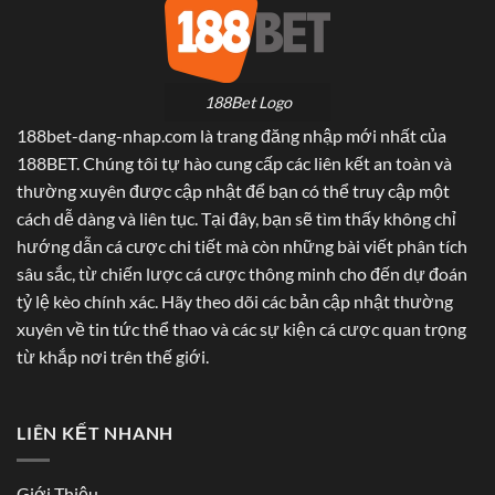
Giàu
Game
Phá
Slots
Thế
Thịnh
Giới
Vượng
Tốc
Độ
188Bet Logo
Ảo
Cực
188bet-dang-nhap.com là trang đăng nhập mới nhất của
Hấp
188BET. Chúng tôi tự hào cung cấp các liên kết an toàn và
Dẫn
thường xuyên được cập nhật để bạn có thể truy cập một
cách dễ dàng và liên tục. Tại đây, bạn sẽ tìm thấy không chỉ
hướng dẫn cá cược chi tiết mà còn những bài viết phân tích
sâu sắc, từ chiến lược cá cược thông minh cho đến dự đoán
tỷ lệ kèo chính xác. Hãy theo dõi các bản cập nhật thường
xuyên về tin tức thể thao và các sự kiện cá cược quan trọng
từ khắp nơi trên thế giới.
LIÊN KẾT NHANH
Giới Thiệu