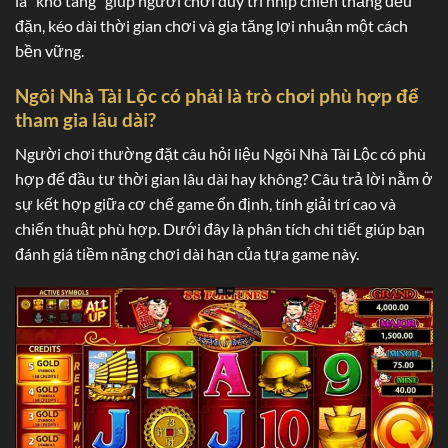
là “kho tàng” giúp người chơi duy trì nhịp chiến thắng đều
đặn, kéo dài thời gian chơi và gia tăng lợi nhuận một cách
bền vững.
Ngôi Nhà Tài Lộc có phải là trò chơi phù hợp để
tham gia lâu dài?
Người chơi thường đặt câu hỏi liệu Ngôi Nhà Tài Lộc có phù
hợp để đầu tư thời gian lâu dài hay không? Câu trả lời nằm ở
sự kết hợp giữa cơ chế game ổn định, tính giải trí cao và
chiến thuật phù hợp. Dưới đây là phân tích chi tiết giúp bạn
đánh giá tiềm năng chơi dài hạn của tựa game này.