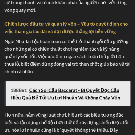
sự trung thành và tò mò khám phá của người chơi với từng
vòng quay mới.
Chiến lược đầu tư và quản lý vốn – Yếu tố quyết định cho
việc tham gia lâu dài và đạt được thắng lợi bền vững
Ngôi Nhà Tài Lộc hoàn toàn có thể trở thành gối đầu giường
cho những ai có chiến thuật chơi nghiêm túc và kỹ năng
quản lý vốn tốt. Việc xác định ngân sách, tuân thủ giới hạn
thua lỗ, biết điểm dừng đóng vai trò then chốt giúp bảo vệ tài
chính cá nhân.
188Bet:
Cách Soi Cầu Baccarat - Bí Quyết Đọc Cầu
Hiệu Quả Để Tối Ưu Lợi Nhuận Và Không Cháy Vốn
Hơn nữa, nắm vững luật chơi, hiểu rõ các biểu tượng đặc
biệt và tận dụng chế độ chơi thử để xây dựng chiến lược tối
ưu hóa lợi nhuận cũng là bí quyết không thể thiếu. Đây