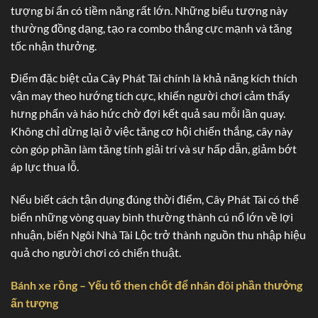
tượng bí ẩn có tiềm năng rất lớn. Những biểu tượng này
thường đồng dạng, tạo ra combo thắng cực mạnh và tăng
tốc nhận thưởng.
Điểm đặc biệt của Cây Phát Tài chính là khả năng kích thích
vận may theo hướng tích cực, khiến người chơi cảm thấy
hưng phấn và háo hức chờ đợi kết quả sau mỗi lần quay.
Không chỉ dừng lại ở việc tăng cơ hội chiến thắng, cây này
còn góp phần làm tăng tính giải trí và sự hấp dẫn, giảm bớt
áp lực thua lỗ.
Nếu biết cách tận dụng đúng thời điểm, Cây Phát Tài có thể
biến những vòng quay bình thường thành cú nổ lớn về lợi
nhuận, biến Ngôi Nhà Tài Lộc trở thành nguồn thu nhập hiệu
quả cho người chơi có chiến thuật.
Bánh xe rồng – Yếu tố then chốt để nhân đôi phần thưởng
ấn tượng