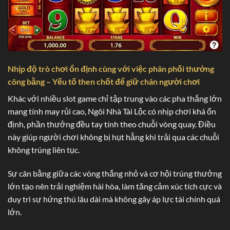
Nhịp độ trò chơi ổn định cùng với việc phân phối thưởng
công bằng – Yếu tố then chốt để giữ chân người chơi
Khác với nhiều slot game chỉ tập trung vào các pha thắng lớn
mang tính may rủi cao, Ngôi Nhà Tài Lộc có nhịp chơi khá ổn
định, phần thưởng đều tay tính theo chuỗi vòng quay. Điều
này giúp người chơi không bị hụt hẫng khi trải qua các chuỗi
không trúng liên tục.
Sự cân bằng giữa các vòng thắng nhỏ và cơ hội trúng thưởng
lớn tạo nên trải nghiệm hài hòa, làm tăng cảm xúc tích cực và
duy trì sự hứng thú lâu dài mà không gây áp lực tài chính quá
lớn.