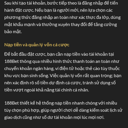
Sau khi tạo tài khoản, bước tiếp theo là đăng nhập để tiến
hành đặt cược. Nếu bạn là người mới, nên lựa chọn các
phương thức đăng nhập an toàn như xác thực đa lớp, dùng
mật khẩu mạnh và thường xuyên thay đổi để tăng cường
bảo mật.
Nạp tiền và quản lý vốn cá cược
Để bắt đầu đặt cược, bạn cần nạp tiền vào tài khoản tại
188Bet thông qua nhiều hình thức thanh toán an toàn như
chuyển khoản ngân hàng, ví điện tử hoặc thẻ cào tùy thuộc
khu vực bạn sinh sống. Việc quản lý vốn rất quan trọng; bạn
nên xác định rõ số tiền dự định cá cược, tránh sử dụng số
tiền vượt ngoài khả năng tài chính cá nhân.
188Bet thiết kế hệ thống nạp tiền nhanh chóng với nhiều
tùy chọn phù hợp, giúp người chơi dễ dàng kiểm soát lịch sử
giao dịch cũng như số dư tài khoản mọi lúc mọi nơi.