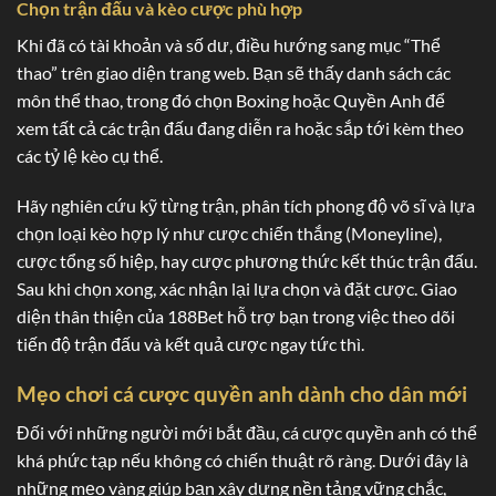
Chọn trận đấu và kèo cược phù hợp
Khi đã có tài khoản và số dư, điều hướng sang mục “Thể
thao” trên giao diện trang web. Bạn sẽ thấy danh sách các
môn thể thao, trong đó chọn Boxing hoặc Quyền Anh để
xem tất cả các trận đấu đang diễn ra hoặc sắp tới kèm theo
các tỷ lệ kèo cụ thể.
Hãy nghiên cứu kỹ từng trận, phân tích phong độ võ sĩ và lựa
chọn loại kèo hợp lý như cược chiến thắng (Moneyline),
cược tổng số hiệp, hay cược phương thức kết thúc trận đấu.
Sau khi chọn xong, xác nhận lại lựa chọn và đặt cược. Giao
diện thân thiện của 188Bet hỗ trợ bạn trong việc theo dõi
tiến độ trận đấu và kết quả cược ngay tức thì.
Mẹo chơi cá cược quyền anh dành cho dân mới
Đối với những người mới bắt đầu, cá cược quyền anh có thể
khá phức tạp nếu không có chiến thuật rõ ràng. Dưới đây là
những mẹo vàng giúp bạn xây dựng nền tảng vững chắc,