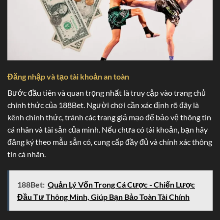
Đăng nhập và tạo tài khoản an toàn
Bước đầu tiên và quan trọng nhất là truy cập vào trang chủ
chính thức của 188Bet. Người chơi cần xác định rõ đây là
kênh chính thức, tránh các trang giả mạo để bảo vệ thông tin
cá nhân và tài sản của mình. Nếu chưa có tài khoản, bạn hãy
đăng ký theo mẫu sẵn có, cung cấp đầy đủ và chính xác thông
tin cá nhân.
188Bet:
Quản Lý Vốn Trong Cá Cược - Chiến Lược
Đầu Tư Thông Minh, Giúp Bạn Bảo Toàn Tài Chính