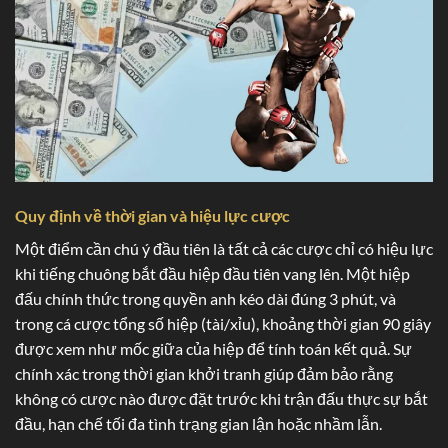
Quy định về thời gian và hiệu lực cược
Một điểm cần chú ý đầu tiên là tất cả các cược chỉ có hiệu lực
khi tiếng chuông bắt đầu hiệp đầu tiên vang lên. Một hiệp
đấu chính thức trong quyền anh kéo dài đúng 3 phút, và
trong cá cược tổng số hiệp (tài/xỉu), khoảng thời gian 90 giây
được xem như mốc giữa của hiệp để tính toán kết quả. Sự
chính xác trong thời gian khởi tranh giúp đảm bảo rằng
không có cược nào được đặt trước khi trận đấu thực sự bắt
đầu, hạn chế tối đa tình trạng gian lận hoặc nhầm lẫn.