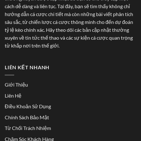
cách dễ dàng và liên tục. Tại đây, bạn sẽ tìm thấy không chỉ
hướng dẫn cá cược chi tiết mà còn những bài viết phân tích
sâu sắc, từ chiến lược cá cược thông minh cho đến dự đoán
tỷ lệ kèo chính xác. Hãy theo dõi các bản cập nhật thường
xuyên về tin tức thể thao và các sự kiện cá cược quan trọng
từ khắp nơi trên thế giới.
LIÊN KẾT NHANH
Giới Thiệu
Liên Hệ
Điều Khoản Sử Dụng
Chính Sách Bảo Mật
Từ Chối Trách Nhiệm
Chăm Sóc Khách Hàng