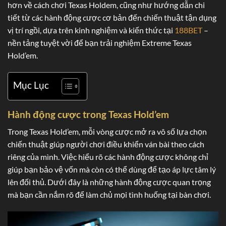
hơn về cách chơi Texas Holdem, cũng như hướng dẫn chi
tiết từ các hành động cược cơ bản đến chiến thuật tận dụng
vị trí ngồi, dựa trên kinh nghiệm và kiến thức tại
188BET
–
nền tảng tuyệt vời để bạn trải nghiệm Extreme Texas
Hold’em.
Mục Lục
Hành động cược trong Texas Hold’em
Trong Texas Hold’em, mỗi vòng cược mở ra vô số lựa chọn
chiến thuật giúp người chơi điều khiển ván bài theo cách
riêng của mình. Việc hiểu rõ các hành động cược không chỉ
giúp bạn bảo vệ vốn mà còn có thể dùng để tạo áp lực tâm lý
lên đối thủ. Dưới đây là những hành động cược quan trọng
mà bạn cần nắm rõ để làm chủ mọi tình huống tại bàn chơi.