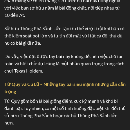
chắn mang về chiến thắng. Có được bộ bài này đồng nghĩa
với việc bạn sở hữu năm lá bài đồng chất, nối tiếp nhau từ
10 đến Át.
Sở hữu Thùng Phá Sảnh Lớn tạo ưu thế vượt trội khi bạn có
thể kiểm soát pot lớn và tự tin đối mặt với tất cả đối thủ dù
họ có bài gì đi nữa.
Dù vậy, việc đạt được tay bài này không dễ, nên việc chơi an
toàn và biết chờ đợi cũng là một phần quan trọng trong cách
chơi Texas Holdem.
Tứ Quý và Cù Lũ – Những tay bài siêu mạnh nhưng cần cẩn
trọng
Tứ Quý gồm bốn lá bài giống điểm, cực kỳ mạnh và khó bị
đánh bại. Tuy nhiên, có một số tình huống đặc biệt khi đối thủ
sở hữu Thùng Phá Sảnh hoặc các bộ Thùng Phá Sảnh lớn
hơn.