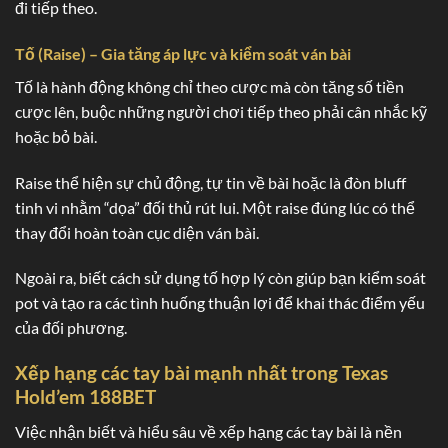
đi tiếp theo.
Tố (Raise) – Gia tăng áp lực và kiểm soát ván bài
Tố là hành động không chỉ theo cược mà còn tăng số tiền
cược lên, buộc những người chơi tiếp theo phải cân nhắc kỹ
hoặc bỏ bài.
Raise thể hiện sự chủ động, tự tin về bài hoặc là đòn bluff
tinh vi nhằm “dọa” đối thủ rút lui. Một raise đúng lúc có thể
thay đổi hoàn toàn cục diện ván bài.
Ngoài ra, biết cách sử dụng tố hợp lý còn giúp bạn kiểm soát
pot và tạo ra các tình huống thuận lợi để khai thác điểm yếu
của đối phương.
Xếp hạng các tay bài mạnh nhất trong Texas
Hold’em 188BET
Việc nhận biết và hiểu sâu về xếp hạng các tay bài là nền