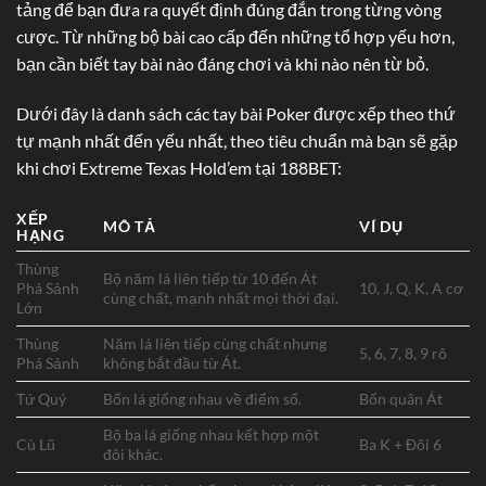
tảng để bạn đưa ra quyết định đúng đắn trong từng vòng
cược. Từ những bộ bài cao cấp đến những tổ hợp yếu hơn,
bạn cần biết tay bài nào đáng chơi và khi nào nên từ bỏ.
Dưới đây là danh sách các tay bài Poker được xếp theo thứ
tự mạnh nhất đến yếu nhất, theo tiêu chuẩn mà bạn sẽ gặp
khi chơi Extreme Texas Hold’em tại 188BET:
XẾP
MÔ TẢ
VÍ DỤ
HẠNG
Thùng
Bộ năm lá liên tiếp từ 10 đến Át
Phá Sảnh
10, J, Q, K, A cơ
cùng chất, mạnh nhất mọi thời đại.
Lớn
Thùng
Năm lá liên tiếp cùng chất nhưng
5, 6, 7, 8, 9 rô
Phá Sảnh
không bắt đầu từ Át.
Tứ Quý
Bốn lá giống nhau về điểm số.
Bốn quân Át
Bộ ba lá giống nhau kết hợp một
Cù Lũ
Ba K + Đôi 6
đôi khác.