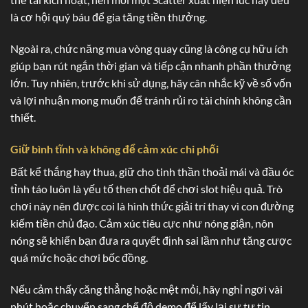
là cơ hội quý báu để gia tăng tiền thưởng.
Ngoài ra, chức năng mua vòng quay cũng là công cụ hữu ích
giúp bạn rút ngắn thời gian và tiếp cận nhanh phần thưởng
lớn. Tuy nhiên, trước khi sử dụng, hãy cân nhắc kỹ về số vốn
và lợi nhuận mong muốn để tránh rủi ro tài chính không cần
thiết.
Giữ bình tĩnh và không để cảm xúc chi phối
Bất kể thắng hay thua, giữ cho tinh thần thoải mái và đầu óc
tỉnh táo luôn là yếu tố then chốt để chơi slot hiệu quả. Trò
chơi này nên được coi là hình thức giải trí thay vì con đường
kiếm tiền chủ đạo. Cảm xúc tiêu cực như nóng giận, nôn
nóng sẽ khiến bạn đưa ra quyết định sai lầm như tăng cược
quá mức hoặc chơi bốc đồng.
Nếu cảm thấy căng thẳng hoặc mệt mỏi, hãy nghỉ ngơi vài
phút hoặc chuyển sang chế độ demo để lấy lại sự tự tin