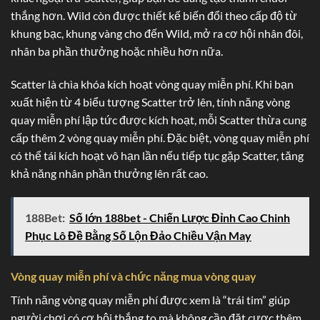
thắng hơn. Wild còn được thiết kế biến đổi theo cấp độ từ
khung bạc, khung vàng cho đến Wild, mở ra cơ hội nhân đôi,
nhân ba phần thưởng hoặc nhiều hơn nữa.
Scatter là chìa khóa kích hoạt vòng quay miễn phí. Khi bạn
xuất hiện từ 4 biểu tượng Scatter trở lên, tính năng vòng
quay miễn phí lập tức được kích hoạt, mỗi Scatter thừa cung
cấp thêm 2 vòng quay miễn phí. Đặc biệt, vòng quay miễn phí
có thể tái kích hoạt vô hạn lần nếu tiếp tục gặp Scatter, tăng
khả năng nhân phần thưởng lên rất cao.
188Bet:
Số lớn 188bet - Chiến Lược Đỉnh Cao Chinh
Phục Lô Đề Bằng Số Lộn Đảo Chiều Vận May
Vòng quay miễn phí và chức năng mua vòng quay
Tính năng vòng quay miễn phí được xem là “trái tim” giúp
người chơi có cơ hội thắng to mà không cần đặt cược thêm