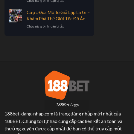
ở
Chức năng bình luận bị tắt
Chơi
Vượng
Đến
Xổ
Khám
Z
Số
Phá
Cược Đua Mô Tô Giả Lập Là Gì –
Giúp
Đông
Ngôi
Khám Phá Thế Giới Tốc Độ Ảo
Bạn
Nam
Nhà
Cực Hấp Dẫn
Thắng
Á
Tài
ở
Chức năng bình luận bị tắt
Lớn
–
Lộc
Cược
Bí
–
Đua
Kíp
Cánh
Mô
Từ
Cửa
Tô
188BET
Vàng
Giả
Mang
Đưa
Lập
Lại
Bạn
Là
Cơ
Đến
Gì
Hội
Thế
–
Làm
Giới
Khám
Giàu
Game
Phá
Slots
Thế
Thịnh
Giới
Vượng
Tốc
Độ
188Bet Logo
Ảo
Cực
188bet-dang-nhap.com là trang đăng nhập mới nhất của
Hấp
188BET. Chúng tôi tự hào cung cấp các liên kết an toàn và
Dẫn
thường xuyên được cập nhật để bạn có thể truy cập một