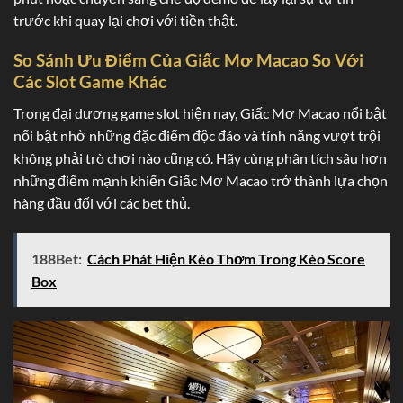
trước khi quay lại chơi với tiền thật.
So Sánh Ưu Điểm Của Giấc Mơ Macao So Với
Các Slot Game Khác
Trong đại dương game slot hiện nay, Giấc Mơ Macao nổi bật
nổi bật nhờ những đặc điểm độc đáo và tính năng vượt trội
không phải trò chơi nào cũng có. Hãy cùng phân tích sâu hơn
những điểm mạnh khiến Giấc Mơ Macao trở thành lựa chọn
hàng đầu đối với các bet thủ.
188Bet:
Cách Phát Hiện Kèo Thơm Trong Kèo Score
Box