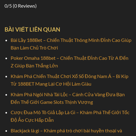
0/5
(0 Reviews)
BÀI VIẾT LIÊN QUAN
Bài Lầy 188Bet – Chiến Thuật Thông Minh Đỉnh Cao Giúp
Bạn Làm Chủ Trò Chơi
Poker Omaha 188bet – Chiến Thuật Đỉnh Cao Từ A Đến
Z Giúp Bạn Thắng Lớn
Khám Phá Chiến Thuật Chơi Xổ Số Đông Nam Á – Bí Kíp
Từ 188BET Mang Lại Cơ Hội Làm Giàu
Khám Phá Ngôi Nhà Tài Lộc – Cánh Cửa Vàng Đưa Bạn
Đến Thế Giới Game Slots Thịnh Vượng
Cược Đua Mô Tô Giả Lập Là Gì – Khám Phá Thế Giới Tốc
Độ Ảo Cực Hấp Dẫn
Blackjack là gì – Khám phá trò chơi bài huyền thoại và