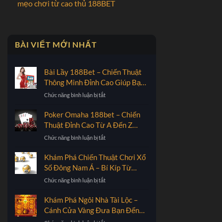
mẹo chơi từ cao thủ 188BET
BÀI VIẾT MỚI NHẤT
Bài Lầy 188Bet – Chiến Thuật
Thông Minh Đỉnh Cao Giúp Bạn
Làm Chủ Trò Chơi
ở
Chức năng bình luận bị tắt
Bài
Lầy
Poker Omaha 188bet – Chiến
188Bet
Thuật Đỉnh Cao Từ A Đến Z
–
Giúp Bạn Thắng Lớn
Chiến
ở
Chức năng bình luận bị tắt
Thuật
Poker
Thông
Omaha
Khám Phá Chiến Thuật Chơi Xổ
Minh
188bet
Số Đông Nam Á – Bí Kíp Từ
Đỉnh
–
188BET Mang Lại Cơ Hội Làm
Cao
Chiến
ở
Chức năng bình luận bị tắt
Giàu
Giúp
Thuật
Khám
Bạn
Đỉnh
Phá
Khám Phá Ngôi Nhà Tài Lộc –
Làm
Cao
Chiến
Cánh Cửa Vàng Đưa Bạn Đến
Chủ
Từ
Thuật
Thế Giới Game Slots Thịnh
Trò
A
Chơi