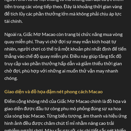
tiền trong các vòng tiếp theo. Đây là khoảng thời gian vàng
để tích lũy các phần thưởng lớn mà không phải chịu áp lực
tài chính.
Ngoài ra, Giấc Mơ Macao còn trang bị chức năng mua vòng
quay miễn phí. Thay vì chờ đợi sự may mắn kích hoạt tự
nhiên, người chơi có thể trả một khoản phí nhất định để tiến
thẳng vào chế độ quay miễn phí. Điều này giúp tăng tốc độ
truy cập vào phần thưởng hấp dẫn và giảm thiểu thời gian
chờ đợi, phù hợp với những ai muốn thử vận may nhanh
chóng.
Giao diện và đồ họa đậm nét phong cách Macao
Điểm cộng không nhỏ của Giấc Mơ Macao chính là đồ họa và
giao diện được đầu tư công phu mô phỏng đúng sự xa hoa
của sòng bạc Macao. Từng biểu tượng, âm thanh và hiệu ứng
hình ảnh đều được chăm chút tỉ mỉ nhằm nâng cao trải
nghiệm người chơi. Màu sắc rực rỡ, các chi tiết sắc nét khiến