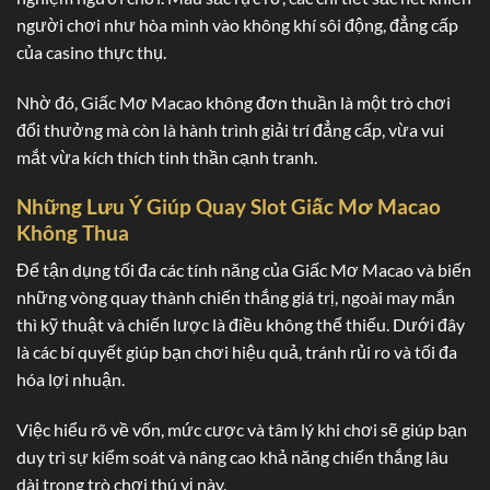
người chơi như hòa mình vào không khí sôi động, đẳng cấp
của casino thực thụ.
Nhờ đó, Giấc Mơ Macao không đơn thuần là một trò chơi
đổi thưởng mà còn là hành trình giải trí đẳng cấp, vừa vui
mắt vừa kích thích tinh thần cạnh tranh.
Những Lưu Ý Giúp Quay Slot Giấc Mơ Macao
Không Thua
Để tận dụng tối đa các tính năng của Giấc Mơ Macao và biến
những vòng quay thành chiến thắng giá trị, ngoài may mắn
thì kỹ thuật và chiến lược là điều không thể thiếu. Dưới đây
là các bí quyết giúp bạn chơi hiệu quả, tránh rủi ro và tối đa
hóa lợi nhuận.
Việc hiểu rõ về vốn, mức cược và tâm lý khi chơi sẽ giúp bạn
duy trì sự kiểm soát và nâng cao khả năng chiến thắng lâu
dài trong trò chơi thú vị này.