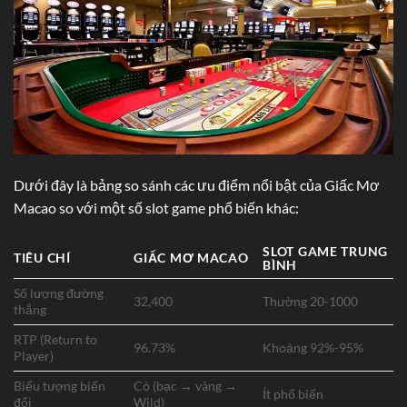
Dưới đây là bảng so sánh các ưu điểm nổi bật của Giấc Mơ
Macao so với một số slot game phổ biến khác:
SLOT GAME TRUNG
TIÊU CHÍ
GIẤC MƠ MACAO
BÌNH
Số lượng đường
32,400
Thường 20-1000
thắng
RTP (Return to
96.73%
Khoảng 92%-95%
Player)
Biểu tượng biến
Có (bạc → vàng →
Ít phổ biến
đổi
Wild)