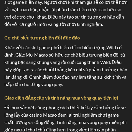
slot game hiện nay. Người chơi khi tham gia sẽ có lợi thế hơn
về mặt toán học, nhận lại phần trăm tiền cược cao hơn so
với các trò chơi khác. Điều này tạo sự tin tưởng và hấp dẫn
đối với cả người mới và người chơi kinh nghiệm.
Cơ chế biểu tượng biến đổi độc đáo
Khác với các slot game phổ biến chỉ có biểu tượng Wild cố
định, Giấc Mơ Macao sở hữu cơ chế biểu tượng biến đổi từ
khung bạc sang khung vàng rồi cuối cùng thành Wild. Điều
này giúp tạo ra các chuỗi thắng kéo dài và phần thưởng nhân
lên đáng kể. Chính điểm độc đáo này làm tăng sự kịch tính và
hấp dẫn cho từng vòng quay.
Giao diện đẳng cấp và tính năng mua vòng quay tiện lợi
Đồ họa sắc nét cùng phong cách thiết kế lấy cảm hứng từ sự
lộng lẫy của casino Macao đem lại trải nghiệm chơi game
chất lượng và sống động. Tính năng mua vòng quay miễn phí
giúp người chơi chủ động hơn trong việc tiếp cận phần