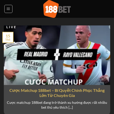
Bỏ
qua
nội
dung
15
Th5
Cược Matchup 188bet – Bí Quyết Chinh Phục Thắng
Lớn Từ Chuyên Gia
Cược matchup 188bet đang trở thành xu hướng được rất nhiều
bet thủ yêu thích [...]