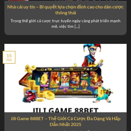
Nhà cái uy tín – Bí quyết lựa chọn đỉnh cao cho dân cược
thông thái
Trong thế giới cá cược trực tuyến ngày càng phát triển mạnh
mẽ, việc tìm [...]
15
Th5
Jili Game 88BET – Thế Giới Cá Cược Đa Dạng Và Hấp
Dẫn Nhất 2025