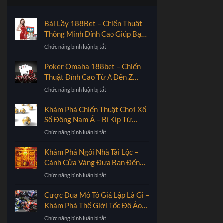
Bài Lầy 188Bet – Chiến Thuật
Thông Minh Đỉnh Cao Giúp Bạn
Làm Chủ Trò Chơi
ở
Chức năng bình luận bị tắt
Bài
Lầy
Poker Omaha 188bet – Chiến
188Bet
Thuật Đỉnh Cao Từ A Đến Z
–
Giúp Bạn Thắng Lớn
Chiến
ở
Chức năng bình luận bị tắt
Thuật
Poker
Thông
Omaha
Khám Phá Chiến Thuật Chơi Xổ
Minh
188bet
Số Đông Nam Á – Bí Kíp Từ
Đỉnh
–
188BET Mang Lại Cơ Hội Làm
Cao
Chiến
ở
Chức năng bình luận bị tắt
Giàu
Giúp
Thuật
Khám
Bạn
Đỉnh
Phá
Khám Phá Ngôi Nhà Tài Lộc –
Làm
Cao
Chiến
Cánh Cửa Vàng Đưa Bạn Đến
Chủ
Từ
Thuật
Thế Giới Game Slots Thịnh
Trò
A
Chơi
ở
Chức năng bình luận bị tắt
Chơi
Vượng
Đến
Xổ
Khám
Z
Số
Phá
Cược Đua Mô Tô Giả Lập Là Gì –
Giúp
Đông
Ngôi
Khám Phá Thế Giới Tốc Độ Ảo
Bạn
Nam
Nhà
Cực Hấp Dẫn
Thắng
Á
Tài
ở
Chức năng bình luận bị tắt