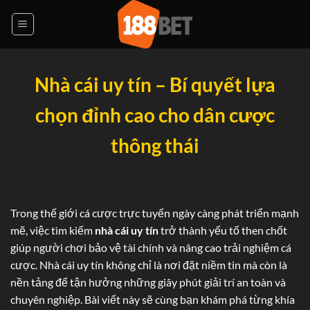
Bỏ
qua
nội
dung
Nhà cái uy tín – Bí quyết lựa
chọn đỉnh cao cho dân cược
thông thái
Trong thế giới cá cược trực tuyến ngày càng phát triển mạnh
mẽ, việc tìm kiếm
nhà cái uy tín
trở thành yếu tố then chốt
giúp người chơi bảo vệ tài chính và nâng cao trải nghiệm cá
cược. Nhà cái uy tín không chỉ là nơi đặt niềm tin mà còn là
nền tảng để tận hưởng những giây phút giải trí an toàn và
chuyên nghiệp. Bài viết này sẽ cùng bạn khám phá từng khía