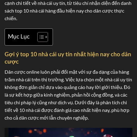
cạnh chi tiết về nhà cái uy tín, từ tiêu chí nhận diện đến danh
sách top 10 nhà cái hàng đầu hiện nay cho dân cược thực
chiến.
Mục Lục
Gợi ý top 10 nhà cái uy tín nhất hiện nay cho dân
cược
Dân cược online luôn phải đối mặt với sự đa dạng của hàng
trăm nhà cái trên thị trường. Việc lựa chọn một nhà cái uy tín
không đơn giản chỉ dựa vào quảng cáo hay lời giới thiệu. Đó
là sự kết hợp giữa kinh nghiệm, phản hồi cộng đồng, và các
tiêu chí pháp lý cũng như dịch vụ. Dưới đây là phân tích chi
tiết về 10 nhà cái được đánh giá cao nhất hiện nay, phù hợp
cho cả dân cược mới lẫn chuyên nghiệp.