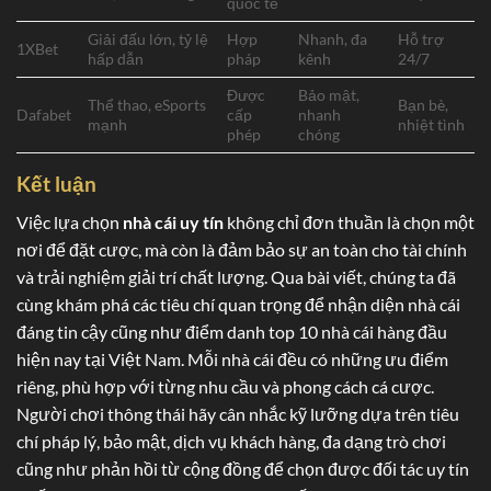
quốc tế
Giải đấu lớn, tỷ lệ
Hợp
Nhanh, đa
Hỗ trợ
1XBet
hấp dẫn
pháp
kênh
24/7
Được
Bảo mật,
Thể thao, eSports
Bạn bè,
Dafabet
cấp
nhanh
mạnh
nhiệt tình
phép
chóng
Kết luận
Việc lựa chọn
nhà cái uy tín
không chỉ đơn thuần là chọn một
nơi để đặt cược, mà còn là đảm bảo sự an toàn cho tài chính
và trải nghiệm giải trí chất lượng. Qua bài viết, chúng ta đã
cùng khám phá các tiêu chí quan trọng để nhận diện nhà cái
đáng tin cậy cũng như điểm danh top 10 nhà cái hàng đầu
hiện nay tại Việt Nam. Mỗi nhà cái đều có những ưu điểm
riêng, phù hợp với từng nhu cầu và phong cách cá cược.
Người chơi thông thái hãy cân nhắc kỹ lưỡng dựa trên tiêu
chí pháp lý, bảo mật, dịch vụ khách hàng, đa dạng trò chơi
cũng như phản hồi từ cộng đồng để chọn được đối tác uy tín