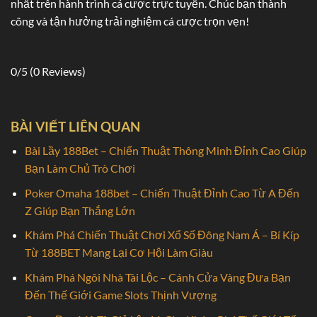
nhất trên hành trình cá cược trực tuyến. Chúc bạn thành
công và tận hưởng trải nghiệm cá cược trọn vẹn!
0/5
(0 Reviews)
BÀI VIẾT LIÊN QUAN
Bài Lầy 188Bet – Chiến Thuật Thông Minh Đỉnh Cao Giúp
Bạn Làm Chủ Trò Chơi
Poker Omaha 188bet – Chiến Thuật Đỉnh Cao Từ A Đến
Z Giúp Bạn Thắng Lớn
Khám Phá Chiến Thuật Chơi Xổ Số Đông Nam Á – Bí Kíp
Từ 188BET Mang Lại Cơ Hội Làm Giàu
Khám Phá Ngôi Nhà Tài Lộc – Cánh Cửa Vàng Đưa Bạn
Đến Thế Giới Game Slots Thịnh Vượng