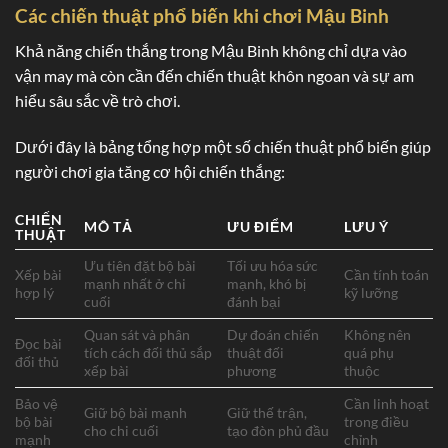
Các chiến thuật phổ biến khi chơi Mậu Binh
Khả năng chiến thắng trong Mậu Binh không chỉ dựa vào
vận may mà còn cần đến chiến thuật khôn ngoan và sự am
hiểu sâu sắc về trò chơi.
Dưới đây là bảng tổng hợp một số chiến thuật phổ biến giúp
người chơi gia tăng cơ hội chiến thắng:
CHIẾN
MÔ TẢ
ƯU ĐIỂM
LƯU Ý
THUẬT
Ưu tiên đặt bộ bài
Tối ưu hóa sức
Xếp bài
Cần tính toán
mạnh nhất ở chi
mạnh, khó bị
hợp lý
kỹ lưỡng
cuối
đánh bại
Quan sát và phân
Dự đoán chiến
Không nên
Đọc bài
tích cách đối thủ sắp
thuật đối
quá phụ
đối thủ
xếp bài
phương
thuộc
Bảo vệ
Cần linh hoạt
Giữ bộ bài mạnh
Giữ thế trận,
bộ bài
trong điều
cho chi cuối
tạo đòn phủ đầu
mạnh
chỉnh