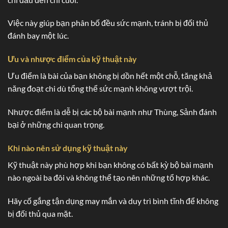
Việc này giúp bạn phân bố đều sức mạnh, tránh bị đối thủ
đánh bay một lúc.
Ưu và nhược điểm của kỹ thuật này
Ưu điểm là bài của bạn không bị dồn hết một chỗ, tăng khả
năng đoạt chi dù tổng thể sức mạnh không vượt trội.
Nhược điểm là dễ bị các bộ bài mạnh như Thùng, Sảnh đánh
bại ở những chi quan trọng.
Khi nào nên sử dụng kỹ thuật này
Kỹ thuật này phù hợp khi bạn không có bất kỳ bộ bài mạnh
nào ngoài ba đôi và không thể tạo nên những tổ hợp khác.
Hãy cố gắng tận dụng may mắn và duy trì bình tĩnh để không
bị đối thủ qua mặt.