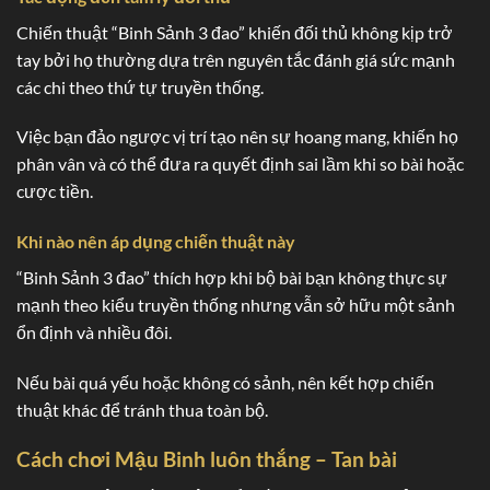
Chiến thuật “Binh Sảnh 3 đao” khiến đối thủ không kịp trở
tay bởi họ thường dựa trên nguyên tắc đánh giá sức mạnh
các chi theo thứ tự truyền thống.
Việc bạn đảo ngược vị trí tạo nên sự hoang mang, khiến họ
phân vân và có thể đưa ra quyết định sai lầm khi so bài hoặc
cược tiền.
Khi nào nên áp dụng chiến thuật này
“Binh Sảnh 3 đao” thích hợp khi bộ bài bạn không thực sự
mạnh theo kiểu truyền thống nhưng vẫn sở hữu một sảnh
ổn định và nhiều đôi.
Nếu bài quá yếu hoặc không có sảnh, nên kết hợp chiến
thuật khác để tránh thua toàn bộ.
Cách chơi Mậu Binh luôn thắng – Tan bài