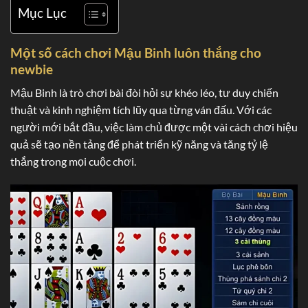
Mục Lục
Một số cách chơi Mậu Binh luôn thắng cho
newbie
Mậu Binh là trò chơi bài đòi hỏi sự khéo léo, tư duy chiến
thuật và kinh nghiệm tích lũy qua từng ván đấu. Với các
người mới bắt đầu, việc làm chủ được một vài cách chơi hiệu
quả sẽ tạo nền tảng để phát triển kỹ năng và tăng tỷ lệ
thắng trong mọi cuộc chơi.