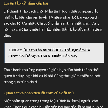
Luyện tập kỹ năng xếp bài
Để thành thạo cách chơi Mậu Binh luôn thắng, ngoài việc
nhớ luật bạn cần rèn luyện kỹ năng phân bổ bài vào ba chi
sao cho tối ưu nhất. Chi cuối phải là mạnh nhất, chi giữa ít
hơn và chi đầu ít mạnh nhất, nhằm đảm bảo sức mạnh tăng
dần.
188Bet:
Đua thú ảo tại 188BET - Trải nghiệm Cá
Cược Sôi Động và Thú Vị Nhất Hiện Nay
Thực hành thường xuyên sẽ giúp bạn dần hình thành thói
quen tư duy logic khi xử lý bài, đồng thời giảm thiểu sai sót
trong quá trình chơi.
Quan sát và phân tích lối chơi của đối thủ
Một phần quan trọng trong Mậu Binh là đọc vị người chơi
khác. Thông qua cách họ sắp xếp bài hay tốc độ ra bài, bạn có