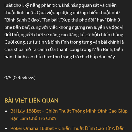
luật chơi, kỹ năng phân tích, khả năng quan sát và chiến
thuật linh hoạt. Qua việc áp dụng những chiến thuật như
“Binh Sảnh 3 đao”, “Tan bài”, “Xếp thú phé đôi” hay “Binh 3
phé bắn bài”, cùng với việc không ngừng rèn luyện và đọc vị
đối thủ, người chơi sẽ nâng cao đáng kể cơ hội chiến thắng.
Cuối cùng, sự tự tin và bình tĩnh trong từng ván bài chính là
chìa khóa mở ra cánh cửa thành công trong Mậu Binh, biến
bạn thành cao thủ thực thụ trong trò chơi hấp dẫn này.
0/5
(0 Reviews)
BÀI VIẾT LIÊN QUAN
Bài Lầy 188Bet – Chiến Thuật Thông Minh Đỉnh Cao Giúp
Bạn Làm Chủ Trò Chơi
Poker Omaha 188bet – Chiến Thuật Đỉnh Cao Từ A Đến