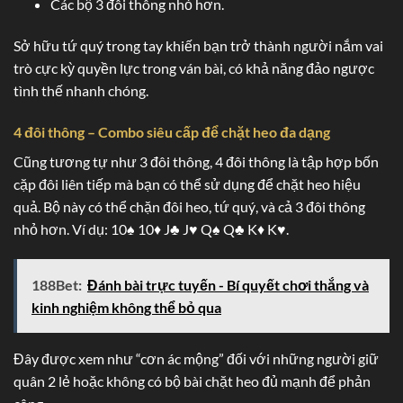
Các bộ 3 đôi thông nhỏ hơn.
Sở hữu tứ quý trong tay khiến bạn trở thành người nắm vai
trò cực kỳ quyền lực trong ván bài, có khả năng đảo ngược
tình thế nhanh chóng.
4 đôi thông – Combo siêu cấp để chặt heo đa dạng
Cũng tương tự như 3 đôi thông, 4 đôi thông là tập hợp bốn
cặp đôi liên tiếp mà bạn có thể sử dụng để chặt heo hiệu
quả. Bộ này có thể chặn đôi heo, tứ quý, và cả 3 đôi thông
nhỏ hơn. Ví dụ: 10♠ 10♦ J♣ J♥ Q♠ Q♣ K♦ K♥.
188Bet:
Đánh bài trực tuyến - Bí quyết chơi thắng và
kinh nghiệm không thể bỏ qua
Đây được xem như “cơn ác mộng” đối với những người giữ
quân 2 lẻ hoặc không có bộ bài chặt heo đủ mạnh để phản