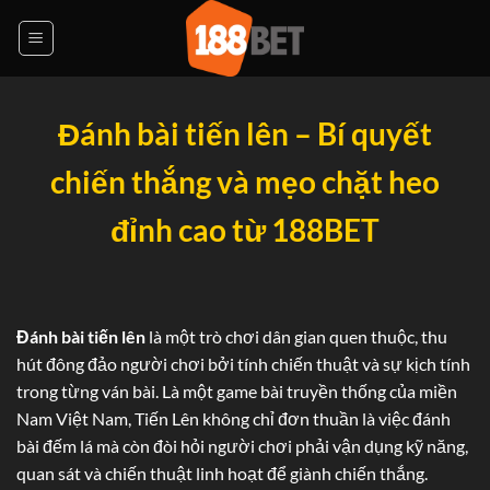
Bỏ
qua
nội
dung
Đánh bài tiến lên – Bí quyết
chiến thắng và mẹo chặt heo
đỉnh cao từ 188BET
Đánh bài tiến lên
là một trò chơi dân gian quen thuộc, thu
hút đông đảo người chơi bởi tính chiến thuật và sự kịch tính
trong từng ván bài. Là một game bài truyền thống của miền
Nam Việt Nam, Tiến Lên không chỉ đơn thuần là việc đánh
bài đếm lá mà còn đòi hỏi người chơi phải vận dụng kỹ năng,
quan sát và chiến thuật linh hoạt để giành chiến thắng.