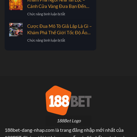
Làm
Cao
Chiến
Cánh Cửa Vàng Đưa Bạn Đến
Chủ
Từ
Thuật
Thế Giới Game Slots Thịnh
Trò
A
Chơi
ở
Chức năng bình luận bị tắt
Chơi
Vượng
Đến
Xổ
Khám
Z
Số
Phá
Cược Đua Mô Tô Giả Lập Là Gì –
Giúp
Đông
Ngôi
Khám Phá Thế Giới Tốc Độ Ảo
Bạn
Nam
Nhà
Cực Hấp Dẫn
Thắng
Á
Tài
ở
Chức năng bình luận bị tắt
Lớn
–
Lộc
Cược
Bí
–
Đua
Kíp
Cánh
Mô
Từ
Cửa
Tô
188BET
Vàng
Giả
Mang
Đưa
Lập
Lại
Bạn
Là
Cơ
Đến
Gì
Hội
Thế
–
Làm
Giới
Khám
Giàu
Game
Phá
Slots
Thế
Thịnh
Giới
Vượng
Tốc
Độ
188Bet Logo
Ảo
Cực
188bet-dang-nhap.com là trang đăng nhập mới nhất của
Hấp