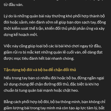
từ đầu ván.
Lý do là những quân bài này thường khó phối hợp thành bộ
đôi hoặc sảnh, nên đánh sớm sẽ giúp bạn dọn sạch tay, đồng
thời kiểm soát thế trận, khiến đối thủ phải phản ứng và xây
dựng kế hoạch mới.
Việc này cũng giúp loại bỏ các lá bài khó chơi ngay từ đầu,
giảm rủi ro bị mắc kẹt những quân lẻ cuối ván, dễ dàng đạt
được mục tiêu đánh hết bài nhanh chóng.
Tận dụng bộ đôi và bộ ba để chặn đối thủ
Nếu trong tay bạn có nhiều đôi hoặc bộ ba, đừng ngần ngại
sử dụng chúng để chặn đường đối thủ, đặc biệt là khi họ
chuẩn bị tung quân bài mạnh hoặc chặt heo.
Bằng cách phối hợp bộ đôi, bộ ba thông minh, bạn không chỉ
giảm lượng bài trong tay mình mà còn tạo áp lực tâm lý, bắt