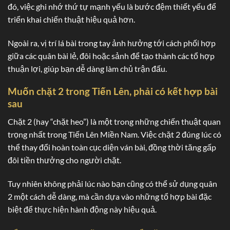
đó, việc ghi nhớ thứ tự mạnh yếu là bước đệm thiết yếu để
triển khai chiến thuật hiệu quả hơn.
Ngoài ra, vị trí lá bài trong tay ảnh hưởng tới cách phối hợp
giữa các quân bài lẻ, đôi hoặc sảnh để tạo thành các tổ hợp
thuận lợi, giúp bạn dễ dàng làm chủ trận đấu.
Muốn chặt 2 trong Tiến Lên, phải có kết hợp bài
sau
Chặt 2 (hay “chặt heo”) là một trong những chiến thuật quan
trọng nhất trong Tiến Lên Miền Nam. Việc chặt 2 đúng lúc có
thể thay đổi hoàn toàn cục diện ván bài, đồng thời tăng gấp
đôi tiền thưởng cho người chặt.
Tuy nhiên không phải lúc nào bạn cũng có thể sử dụng quân
2 một cách dễ dàng, mà cần dựa vào những tổ hợp bài đặc
biệt để thực hiện hành động này hiệu quả.