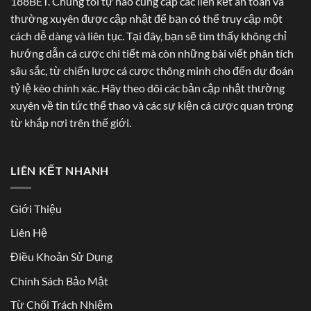
188BET. Chúng tôi tự hào cung cấp các liên kết an toàn và
Dẫn
thường xuyên được cập nhật để bạn có thể truy cập một
cách dễ dàng và liên tục. Tại đây, bạn sẽ tìm thấy không chỉ
hướng dẫn cá cược chi tiết mà còn những bài viết phân tích
sâu sắc, từ chiến lược cá cược thông minh cho đến dự đoán
tỷ lệ kèo chính xác. Hãy theo dõi các bản cập nhật thường
xuyên về tin tức thể thao và các sự kiện cá cược quan trọng
từ khắp nơi trên thế giới.
LIÊN KẾT NHANH
Giới Thiệu
Liên Hệ
Điều Khoản Sử Dụng
Chính Sách Bảo Mật
Từ Chối Trách Nhiệm