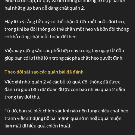
Như đã đề cập, tứ quý và đôi thông là những tổ hợp bài lợi
hại nhất giúp bạn dễ dàng chặt quân 2.
Hãy lưu ý rằng tứ quý có thể chặn được một hoặc đôi heo,
trong khi ba đôi thông có thể chặn một heo và bốn đôi thông
có khả năng chặt một hoặc đôi heo.
Việc xây dựng sẵn các phối hợp này trong tay ngay từ đầu
giúp bạn có lợi thế lớn trong các pha chặt heo quyết định.
Theo dõi sát sao các quân bài đã đánh
Việc ghi nhớ quân 2 và các bộ tứ quý, đôi thông đã được
đánh ra giúp bạn dự đoán được còn bao nhiêu quân 2 nằm
trong tay đối thủ.
Từ đó, bạn sẽ biết chính xác khi nào nên tung chiêu chặt heo,
tránh việc sử dụng bộ bài mạnh quá sớm hoặc quá muộn,
làm mất đi hiệu quả chiến thuật.