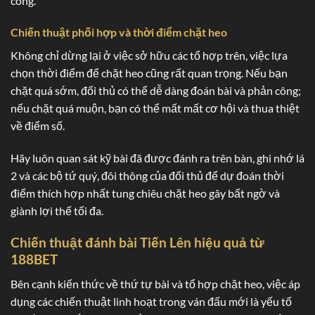
công.
Chiến thuật phối hợp và thời điểm chặt heo
Không chỉ dừng lại ở việc sở hữu các tổ hợp trên, việc lựa
chọn thời điểm để chặt heo cũng rất quan trọng. Nếu bạn
chặt quá sớm, đối thủ có thể dễ dàng đoán bài và phản công;
nếu chặt quá muộn, bạn có thể mất mất cơ hội và thua thiệt
về điểm số.
Hãy luôn quan sát kỹ bài đã được đánh ra trên bàn, ghi nhớ lá
2 và các bộ tứ quý, đôi thông của đối thủ để dự đoán thời
điểm thích hợp nhất tung chiêu chặt heo gây bất ngờ và
giành lợi thế tối đa.
Chiến thuật đánh bài Tiến Lên hiệu quả từ
188BET
Bên cạnh kiến thức về thứ tự bài và tổ hợp chặt heo, việc áp
dụng các chiến thuật linh hoạt trong ván đấu mới là yếu tố