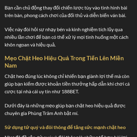
Bạn cần chủ động thay đổi chiến lược tùy vào tình hình bài
trên bàn, phong cách chơi của đối thủ và diễn biến ván bài.
Việc này đòi hỏi sự nhạy bén và kinh nghiệm tích lũy qua
nhiều lần chơi để bạn có thể xử lý mọi tình huống một cách
khôn ngoan và hiệu quả.
Mẹo Chặt Heo Hiệu Quả Trong Tiến Lên Miền
Nam
Chặt heo đúng lúc không chỉ khiến bạn giành lợi thế mà còn
giúp bạn kiếm được khoản tiền thưởng hấp dẫn khi chơi cá
cược tại nhà cái uy tín như 188BET.
Dưới đây là những mẹo giúp bạn chặt heo hiệu quả được
chuyên gia Phùng Trâm Anh bật mí.
Sử dụng tứ quý và đôi thông để tăng sức mạnh chặt heo