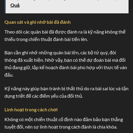
Quả
Quan sát và ghi nhớ bài đã đánh
Theo dõi các quân bài đã được đánh ra là kỹ năng không thể
thiếu trong chiến thuật đánh bài tiến lên.
Bạn cần ghi nhớ những quân bài lớn, các bộ tứ quý, đôi
thông đã xuất hiện. Nhờ vậy, bạn có thể dự đoán bài mà đối
thủ đang giữ, lập kế hoạch đánh bài phù hợp với thực tế ván
đấu.
Kỹ năng này giúp bạn tránh bị thất thủ do ra bài sai lúc và tận
dụng triệt để các điểm yếu của đối thủ.
Linh hoạt trong cách chơi
Không có một chiến thuật cố định nào đảm bảo bạn thắng
tuyệt đối, nên sự linh hoạt trong cách đánh là chìa khóa.