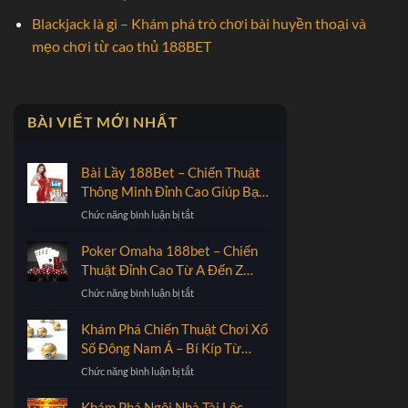
Blackjack là gì – Khám phá trò chơi bài huyền thoại và
mẹo chơi từ cao thủ 188BET
BÀI VIẾT MỚI NHẤT
Bài Lầy 188Bet – Chiến Thuật
Thông Minh Đỉnh Cao Giúp Bạn
Làm Chủ Trò Chơi
ở
Chức năng bình luận bị tắt
Bài
Lầy
Poker Omaha 188bet – Chiến
188Bet
Thuật Đỉnh Cao Từ A Đến Z
–
Giúp Bạn Thắng Lớn
Chiến
ở
Chức năng bình luận bị tắt
Thuật
Poker
Thông
Omaha
Khám Phá Chiến Thuật Chơi Xổ
Minh
188bet
Số Đông Nam Á – Bí Kíp Từ
Đỉnh
–
188BET Mang Lại Cơ Hội Làm
Cao
Chiến
ở
Chức năng bình luận bị tắt
Giàu
Giúp
Thuật
Khám
Bạn
Đỉnh
Phá
Khám Phá Ngôi Nhà Tài Lộc –