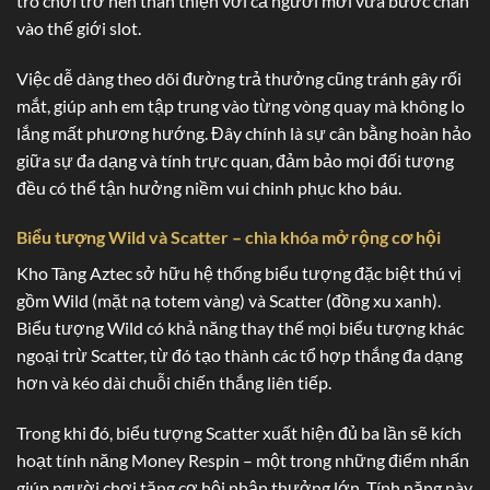
trò chơi trở nên thân thiện với cả người mới vừa bước chân
vào thế giới slot.
Việc dễ dàng theo dõi đường trả thưởng cũng tránh gây rối
mắt, giúp anh em tập trung vào từng vòng quay mà không lo
lắng mất phương hướng. Đây chính là sự cân bằng hoàn hảo
giữa sự đa dạng và tính trực quan, đảm bảo mọi đối tượng
đều có thể tận hưởng niềm vui chinh phục kho báu.
Biểu tượng Wild và Scatter – chìa khóa mở rộng cơ hội
Kho Tàng Aztec sở hữu hệ thống biểu tượng đặc biệt thú vị
gồm Wild (mặt nạ totem vàng) và Scatter (đồng xu xanh).
Biểu tượng Wild có khả năng thay thế mọi biểu tượng khác
ngoại trừ Scatter, từ đó tạo thành các tổ hợp thắng đa dạng
hơn và kéo dài chuỗi chiến thắng liên tiếp.
Trong khi đó, biểu tượng Scatter xuất hiện đủ ba lần sẽ kích
hoạt tính năng Money Respin – một trong những điểm nhấn
giúp người chơi tăng cơ hội nhận thưởng lớn. Tính năng này