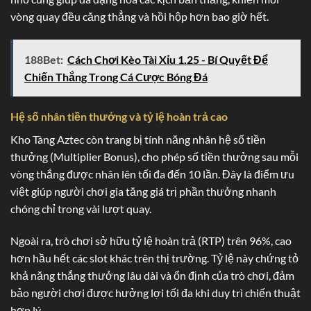
vòng quay đều căng thẳng và hồi hộp hơn bao giờ hết.
188Bet:
Cách Chơi Kèo Tài Xỉu 1.25 - Bí Quyết Để
Chiến Thắng Trong Cá Cược Bóng Đá
Hệ số nhân tiền thưởng và tỷ lệ hoàn trả cao
Kho Tàng Aztec còn trang bị tính năng nhân hệ số tiền
thưởng (Multiplier Bonus), cho phép số tiền thưởng sau mỗi
vòng thắng được nhân lên tối đa đến 10 lần. Đây là điểm ưu
việt giúp người chơi gia tăng giá trị phần thưởng nhanh
chóng chỉ trong vài lượt quay.
Ngoài ra, trò chơi sở hữu tỷ lệ hoàn trả (RTP) trên 96%, cao
hơn hầu hết các slot khác trên thị trường. Tỷ lệ này chứng tỏ
khả năng thắng thưởng lâu dài và ổn định của trò chơi, đảm
bảo người chơi được hưởng lợi tối đa khi duy trì chiến thuật
hợp lý.