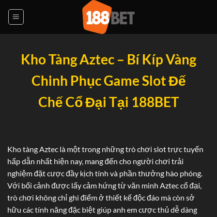
Bỏ
qua
nội
dung
Kho Tàng Aztec – Bí Kíp Vàng
Chinh Phục Game Slot Đế
Chế Cổ Đại Tại 188BET
Kho tàng Aztec là một trong những trò chơi slot trực tuyến
hấp dẫn nhất hiện nay, mang đến cho người chơi trải
nghiệm đặt cược đầy kịch tính và phần thưởng hào phóng.
Với bối cảnh được lấy cảm hứng từ văn minh Aztec cổ đại,
trò chơi không chỉ ghi điểm ở thiết kế độc đáo mà còn sở
hữu các tính năng đặc biệt giúp anh em cược thủ dễ dàng